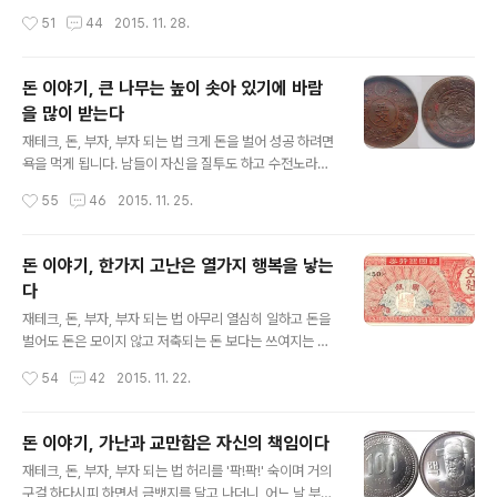
입니다. 우선 직장을 옮기게 되면 수입이 많아지고 직급도
그렇게 헤픈 마음을 가지고 사니까 부자가 않되는 것입니
작성시간
51
44
2015. 11. 28.
올라서 편하게 일을 ..
다. 사업가는 현재와 앞으로의 흐름을 잘 파악하는 안목을
지녀야 합니다. 특히 우유부단은 금물이며, 주변의 평가나
체면에 집착해서는 않됩니다. 작은 사업을 하던 큰 사업을
돈 이야기, 큰 나무는 높이 솟아 있기에 바람
하던 성공하려면 크게 앞을 내다보는 마음속의 혜안을 지
을 많이 받는다
녀야 합니다. 큰 사람은 자신의 잘못을 지적 받으면 즉시 그
글 내용
잘못 했음을 인정하고 심지어 겸손하게 사과까지 합니다.
재테크, 돈, 부자, 부자 되는 법 크게 돈을 벌어 성공 하려면
소인배는 잘못을 알고도 고치기는 커녕 자존심 상했다고
욕을 먹게 됩니다. 남들이 자신을 질투도 하고 수전노라고
토라지며 기분나빠 합니다. 사업하는 사람은 한번 들어온
손가락질을 하기도 합니다. 물속에 빠진 물건을 가지려면
작성시간
55
46
2015. 11. 25.
돈은 빠져나갈 구멍을 꼭꼭 막아서..
손을 물에 담가야 하듯이 어떤 일을 하자면 입에 오르내리
게 마련입니다. 돈을 벌어서 잘먹고 잘살자면 남들이 하는
욕을 겁내서는 아무것도 못 합니다. 나에게 욕하는 사람은
돈 이야기, 한가지 고난은 열가지 행복을 낳는
그 재미로 살 것이고 욕먹는 나는 좋은 보약으로 알고서 부
다
지런히 먹어주면 그만 입니다. 위태로운 생활을 헤쳐온 사
글 내용
람이 아니고서는 급할 때 응용의 회전이 빠르지 못하고, 실
재테크, 돈, 부자, 부자 되는 법 아무리 열심히 일하고 돈을
패를 경험 했던 사람의 지혜는 머리좋은 자보다 능히 뛰어
벌어도 돈은 모이지 않고 저축되는 돈 보다는 쓰여지는 돈
나다고 할 수가 있습니다. 능력있는 전문가는 쥐약먹은 쥐
이 많고 인생이 허망하고 괴롭습니까? 사람에게 매우 힘든
작성시간
54
42
2015. 11. 22.
를 먹어본 고양이와 유사한 점이 있습니다. 그래서 어느 분
일이 닥쳤을 때 힘들다고 한탄만 하며 술마시고 자포자기
야던지 뛰어난 전문가를 만난..
해서는 완전한 구렁텅이로 빠지고 맙니다. 적극적으로 힘
든일에 대처해 나가면서 그 일을 해결해 내게 되면 여러가
돈 이야기, 가난과 교만함은 자신의 책임이다
지로 좋은 일들도 함께 나타나게 됩니다. 그래서 어려운일
글 내용
재테크, 돈, 부자, 부자 되는 법 허리를 '팍!팍!' 숙이며 거의
에 부딪치게 될 때면 용기를 갖고 자신을 채찍질 해야 하는
구걸 하다시피 하면서 금뱃지를 달고 나더니, 어느 날 부터
것입니다. 자신에게 더이상 없어질 재산이 없게 될 때가 절