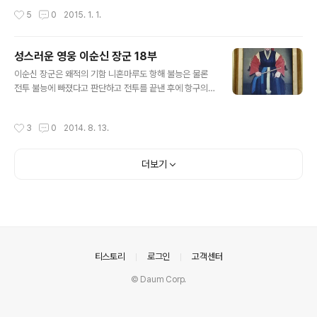
풍모를 지녔기에 주변의 시선을 많이 받겠지만성격이 불처
월 부터 아이엠에프가들이닥치면서 한국의 가장들은 엄청
작성시간
5
0
2015. 1. 1.
럼 급하고 인내심이 부족한 까닭에 모든 일에 있어서 뒷심
나게 파산을 하였고,가정도 그만큼 파괴 되었습니다. 궁합
이 약한 것이 흠이기도 합니다. 마음속으로는 시종일관 하
도 잘 맞는데다가 현모양처 쯤 되는 부인을..
는 끈기가 없고, 필요하지 않은엉뚱한 일에 큰 힘을 쏟아부
성스러운 영웅 이순신 장군 18부
어 인생의 중요한 시간을허비하는 안따까움이 있기도 하여
글 내용
자신을 잘 살펴야 할 것입니다. 양띠를 상징하는 것은 정오
이순신 장군은 왜적의 기함 니혼마루도 항해 불능은 물론
에 타오르는 태양의 열기가 온 세상을 뜨겁게 하는 오후 13
전투 불능에 빠졌다고 판단하고 전투를 끝낸 후에 항구의
시부터 15시 까지를 일컫는데 한참이나 더위가 기승을 부
입구를 봉쇄한 채 밤을 보내도록 각 전함에 명령 하였습니
리는 음력 6월이기 때문에 생각만 해도 더워지는 느낌이
다. 한편 니혼마루의 대장 구키 요시타카는 새벽 3시쯤이
작성시간
3
0
2014. 8. 13.
드는 계절적인 기질을 지녔습니다. 실상 ..
되자 소리 않나는 소형 쾌속선을 밖으로 보내 조선 수군의
초병들이 잠이 들었는지 확인케 하였는데, 하루종일 계속
된 전투로 피곤에 지친 조선 수군의 초병들이 깜빡 잠들어
더보기
있음을 확인하자 그 틈을 타고 요시타카는 잔여병력과 기
동이 가능한 몇 대의 전함을 이끌고 니혼마루를 움직여 숨
소리도 죽인 채, 몰래 도망 치는데 성공 하였습니다. 니혼마
루를 포함해 몇 척의 왜군 전함에 승선한 잔여 병력은 등에
식은땀까지 흘려가며 숨조차 크게 쉬지 못하고 눈빛을 번
뜩여 조선수군의 초병들이 깨지 않기를 간..
의안내
티스토리
로그인
고객센터
© Daum Corp.