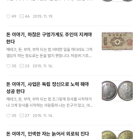
는 어깨와 목에 힘이 마구들어가고 거들먹 거리면서 자신
호의 기회입니다. 즉, 쉽게 말하면 최악의 상황으로 완전 쫄
을 지지해준 사람에 대한 고마움과 귀함을 모르고 교만(驕
딱 망했을때가 최고의 기회란 뜻 입니다. 왜냐하면 어떤일
작성시간
49
46
2015. 11. 19.
慢)을 떨다가 다음 선거에서 떨어지는 한심한 자들이 꽤나
을 해도 현재 보다는 낳을 것이며, 그 어떠한 일을 하면 손
됩니다. 어릴적 가난에 절어 살다가 어느 때에 사업운이
해가 아니라 조금이라도 이익이..
'딱!' 맞아 떨어져서 돈을 많이 벌더니 세상을 마구 업신여
돈 이야기, 하찮은 구멍가게도 주인이 지켜야
기며 거들먹 대는 졸부들도 있습니다. 돈이면 모든것이 해
한다
결 된다고 믿는 어리석은 사람들도 많고 아예 돈의 노예가
글 내용
되다시피한 졸부들도 상당수 될 겁니다. 요즘 세상은 권력
재테크, 돈, 부자, 부자 되는 법 어떠한 일을 하더라도 그져
자랑을 하고 돈자랑을 하던 시대와는 많이 다릅니다. 조금
열심히 하는 정도로는 돈을 벌지 못합니다. 처음에 기초를
형편이 좋아졌다고 교만(驕慢)을 떨면 사람들이 멀어지고
잡을때는 자신의 모든것을 건다는 각오로 해야 합니다. 즉
작성시간
35
23
2015. 11. 16.
인간 관계가 무너지는 것입..
잠자는 시간도 아끼고, 밥먹고 화장실 가는 시간도 아껴서
지금 하는일에 올인한다는 다짐이 필요한 것이지요. 자신
은 취미생활이나 하면서 직원에게 일을 맡겨두고 가끔 계
돈 이야기, 사업은 독립 정신으로 노력 해야
산이나 맞춰보는 식으로 경영한다면 머잖아 그 일은 망하
성공 한다
게 됩니다. 하는일이 잘 되어 주변에서 대단하다느니, 뛰어
글 내용
난 경영능력을 지닌 사장이라느니 칭찬이 자자하고, 고급
재테크, 돈, 부자, 부자 되는 법 조그맣게 장사를 시작하거
승용차를 굴리면서 잘 나갈때, 자신이 지닌 능력과 실력을
나 크게 장사를 시작하는 사람중에 나는 친구가 많고, 아는
곰곰히 체크해보고 너무 거들먹 대는 것은 아닌지 반성도
사람이 많아서 장사가 잘 될 것이라고 생각하는 사람이 있
작성시간
35
27
2015. 11. 14.
해보아야 합니다. 대부분 사업이 무너지는 것은 자신의 알
습니다. 하지만 친구나 아는 사람은 단골 손님이 되어 주지
짜 실력을 과신하여 주제도 모르고 배..
는 않습니다. 그래서 주변 사람을 믿고 장사를 시작하면 반
드시 실패하게 됩니다. 내 장사를 잘 되게 해주는 사람은 친
돈 이야기, 인색한 자는 늙어서 외로워 진다
구나 아는 사람이 아니라 나와는 안면이 없었던 모르는 사
글 내용