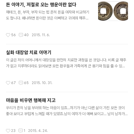
◆서울에 태어나서 명문대를 나왔다는 것 ◆저명하고 고
돈 이야기, 저절로 오는 행운이란 없다
명한 인사와 친척이라는 것 ◆자신의 아버지가 이만큼 훌
글 내용
륭했다는 것 ◆선진외국에서 한동안 살았다는 것 ◆내가
재테크, 돈, 부자, 부자 되는 법 흔히 돈을 여자와 비교하기
이런저런 기관이나 회사에서 일했다는 것 위에 내용들은
도 합니다. 왜냐하면 돈이란 것은 이뻐하고 귀여워 해주어
돈 버는데 조금도 도움이 되지 않습니다. 이렇게 허영에 얽
야 오랫 동안 잘 붙어 있기 때문이지요. 옛부터 어른들은
매이면 부자되는 길은 더욱더 멀어지게 됩니다. 정말 돈을
'아이구! 이놈에 웬수같은 돈!' 이라거나 '징글징글한 이놈
작성시간
56
40
2015. 11. 6.
벌고 싶다면 현재 자신의 발가벗은 알..
에 돈!'하면서 돈한테 미운 소리만 합니다. 요즘의 사람들도
'원수같은 돈!'이라는 사람이 꽤나 많지요. 이렇게 돈을 미
워하는 마음과 그런 말을 자꾸만 하니까 돈은 슬며시 그 사
실화 대장암 치료 이야기
람을 떠납니다. 부자(富者)의 반열에 오른 사람은 돈의 생
글 내용
리를 잘 파악하고 있는 사람들 입니다. 그래서 돈을 매우 이
이 글은 저의 어머니께서 대장암을 완전히 치료한 과정을 쓴 것입니다. 비록 글 재주
뻐해주고 잘 보듬어 줍니다. 하지만 대부분 사람은 돈이 들
가 없고 지루하더라도 읽어보면 모든 환우들과 가족에게 큰 용기와 힘을 줄 수 있을
어오기가 무섭게 바퀴가 달려서 달아나거나 날개가 붙어서
것이라고 믿어 의심치 않습니다. 1993년 12월 중순 쯤 날씨도 매섭게 차가운 한 겨
날아가 버리게 합니다. 이는 돈을 지긋이 누르고 지배하지
울 이였습니다. 그 당시 저는 외국생활을 몇 년 하고 귀국한 상태여서 지친 몸과 마음
작성시간
67
65
2015. 10. 31.
못하는데서 생긴 ..
을 추스릴겸 앞으로의 계획을 세울 생각으로 시골에서 어머니와 함께 지내던 시기였
습니다. 대장암증상 어느날 갑자기 오른쪽 옆구리에 아이 주먹만한 멍울이 만져진다
고 하시기에 만져보니 정말로 그렇더군요. 그때만해도 별스럽지 않게 생각을 했는데
마음을 비우면 행복해 지고
며칠도 못 되어서 너무나 통증이 심하다고 하셨습니다. 해서 읍(邑) 소재지의 2차급
글 내용
의원에 모시고 가서 진찰을 받아보니 요도 결석 이라고 하..
우리가 흔히 남을 부러워 하는 마음이 있죠...자기가 아닌 다른 삶이 가진 모든 것이
좋아 보이고 부럽게 느껴질 때가 있었죠.남의 여자가 더 예뻐 보이고... 남의 남자가
더 멋있어 보이고내 부모 보다 남의 부모가 더 훌륭해 보이고... 그러나 신은 눈에 보
이는 행복을 부여받은 사람에게는우리들이 볼 수 없는 그들의 행복에는 우리보다 못
작성시간
23
1
2015. 4. 24.
한 행복을 부여 했다고 합니다.행복은 나 자신 가장 가까운 곳에 항상 있으나대부분