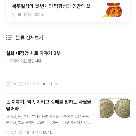
북두칠성의 첫 번째인 탐랑성과 인간의 삶
18
2
조회
8
분류 전체보기
주요 글 목록
실화 대장암 치료 이야기 2부
글 내용
보호되어 있는 글입니다.
작성시간
36
69
2018. 10. 21.
돈 이야기, 약속 지키고 실패를 말하는 사람을
믿어라
글 내용
재테크, 돈, 부자, 부자되는법 사람들은 손해본 것은 꼭꼭
숨기고, 벌고 딴것만 말합니다. 성공은 마구 자랑하지만 실
패는 말하지 않고 숨깁니다. 당당하게 실패를 말할 수 있는
작성시간
97
48
2015. 12. 11.
사람은 믿을수 있는 온전한 사람입니다. 않되는 것을 더욱