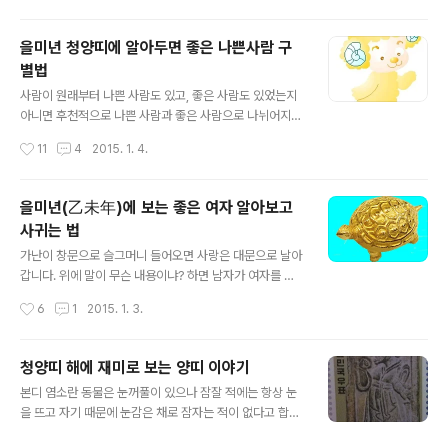
에 사람들은 알지 못 한다고 합니다.그래서 그러한 사람들은 인생을 살며 평생 동안
남 만을 부러워 하다가 생을 마감 합니다. 안타깝죠... 마음을 비우고 항상 내 마음을
을미년 청양띠에 알아두면 좋은 나쁜사람 구
명경지수의 상태로 만들려고 생각해 보세요...'곱게 화장을 한 얼굴을 비추어 주는 거
별법
울은 있어도 마음을 비추어 주는 거울은 ..
글 내용
사람이 원래부터 나쁜 사람도 있고, 좋은 사람도 있었는지
아니면 후천적으로 나쁜 사람과 좋은 사람으로 나뉘어지게
된 것인지는 확실치 않지만 분명한 것은 나쁜 사람이 의외
작성시간
11
4
2015. 1. 4.
로많다는데 그 문제점이 크다고 할 것입니다. 좋은 사람이
많아야 할 것인데 나쁜 사람이 많다면 뭔가세상이 잘 못 돌
아가고 있는 것은 확실한 것이지요. 여기에서 나쁜 사람이
을미년(乙未年)에 보는 좋은 여자 알아보고
란...약속을 않 지키고 거짓말을 잘 하는 사람을 겨냥한 표
사귀는 법
현 입니다. 이렇게 거짓말을 잘하는 남자나 여자는 오래전
글 내용
부터지금까지 계속 이어져 오고 있을 뿐만 아니라 앞으로
가난이 창문으로 슬그머니 들어오면 사랑은 대문으로 날아
도그런 좋지 못한 사람들은 없어지지 않고 있게 될 것입니
갑니다. 위에 말이 무슨 내용이냐? 하면 남자가 여자를 사
다. 거짓말을 잘하는 사람의 유형중에 말을 아주 잘 하는 사
귀고결혼을 할려면 가난해서는 않된다는 것입니다.크든 작
작성시간
6
1
2015. 1. 3.
람이 그 으뜸입니다. 사람도 좋고, 말도 듣기 좋게 아주 잘
든 벌이도 있고, 작은 부자라도 될 경지가 되어야지원하는
하는 사람이열에 여덟아홉은 거짓..
여자도 사귀고 결혼도 할 수가 있을 것입니다. 나이트 인
지...캬바레 인지...그러한 곳에서도 작은키에 머리 벗겨진
청양띠 해에 재미로 보는 양띠 이야기
할배가 흰자켓에하얀구두 신고, 뒤로 빗어 넘긴 머리에 머
글 내용
본디 염소란 동물은 눈꺼풀이 있으나 잠잘 적에는 항상 눈
리기름 듬뿍바르고서 젊은 여자들에게 맛있는 것 사주고
을 뜨고 자기 때문에 눈감은 채로 잠자는 적이 없다고 합니
돈을 쥐어주면이러한 할배를 서로 차지 하려고 머리 쥐어
다. 풍모는 언제나 고상한 기품이 엿보이고 얼굴은신선의
뜯으면서 다툽니다. 지금으로 부터 18년전인 1997년 11