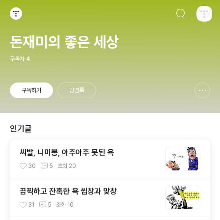
검색하기
티스토리
돈재미의 좋은 세상
구독자
4
구독하기
방명록
신고하기 레이어
열기
인기글
씨발, 니미뽕, 아주아주 못된 욕
30
5
조회
20
끔찍하고 잔혹한 욕 씹창과 맞창
31
5
조회
10