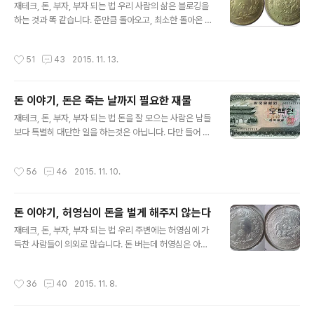
재테크, 돈, 부자, 부자 되는 법 우리 사람의 삶은 블로깅을
람들이 손님이 되어주는 것입니다. 손님이 되어 줄 사람들
하는 것과 똑 같습니다. 준만큼 돌아오고, 최소한 돌아온 만
의 성향을 살펴보면 내가 파는 물건을 좋아해주는 사람 내
큼은 주어야 합니다. 어떤 사람은 남의 도움을 한 개를 받으
업소를 이용해줄 지위나 연령대의 사람 주머니 사정이 내
면 두 개로 갚으려고 하고 항상 감사한 마음을 가지고 있으
사업과 잘 맞는 사람 따라서 처음부터 이용자의 성향을 정
작성시간
51
43
2015. 11. 13.
므로 점점 도움을 주는 사람이 많아지게 됩니다. 복을 받는
확히 타겟팅 하는 지혜로움을 발휘해야 좋은 성과를 얻을
방법은 매사에 감사할 때에 그 감사한 길로 도움이 자꾸 들
수도 있는 것입니다. 무엇인가를 ..
어오게 되는 것입니다. 그러나 또 어떤 사람은 남의 신세를
돈 이야기, 돈은 죽는 날까지 필요한 재물
지고도 보답은 커녕 감사하게 여기지도 않으므로 남의 도
글 내용
움이 자꾸 줄어들게 되고, 외롭게 됩니다. 남에게 섭섭하게
재테크, 돈, 부자, 부자 되는 법 돈을 잘 모으는 사람은 남들
여기고 분한 마음을 가지게 되면 그 섭섭한 길로 분한일이
보다 특별히 대단한 일을 하는것은 아닙니다. 다만 들어 온
자꾸 생기는 것입니다. 젊어서 인색하게 굴고 남을 이용만
돈에 비해 나가는 돈의양을 적게하는 재주를 지녔을 뿐 입
해먹으려는 사람, 자기 재산이나 자랑하고 베품이 없는 사
니다. 올바르게 돈을 벌어서 부(富)를 쌓은 사람의 자식은
작성시간
56
46
2015. 11. 10.
람은 상대도 그러..
어느 날 큰 고난을 겪어 재산을 모두 잃더라도 다시 이루는
경우가 많습니다. 그 이유로는... ◆어려서 부터 부모의 절
약과 검소를 자연히 배우는 생활을 했습니다. ◆적은 돈을
돈 이야기, 허영심이 돈을 벌게 해주지 않는다
모아서 큰 돈을 만드는 묘미를 압니다. ◆돈을 모아보지 않
글 내용
은 사람은 그 재미를 모르기 때문 입니다. ◆돈이 있으면
재테크, 돈, 부자, 부자 되는 법 우리 주변에는 허영심에 가
얼마나 대접을 받고 유복한 생활을 하는지 경험해 보아서
득찬 사람들이 의외로 많습니다. 돈 버는데 허영심은 아무
잘 압니다. 복지국가의 일출(日出)은 금리생활의 석양(夕
런 도움이 못 될 뿐만 아니라 장애가 됩니다. 타인의 눈치를
陽) 입니다. 앞으로는 퇴직금을 은행에 맡겨놓고 고향에 돌
보며 사는사람 남이 알아주기를 바라며 사는사람 관습이나
작성시간
36
40
2015. 11. 8.
아가서 이자로 생활..
체통에 얽매인 사람들은 부자가 되는 것과는 거리가 멉니
다. '내가 이런 사람이야!'하는 사람도 별볼일 없게 됩니다.