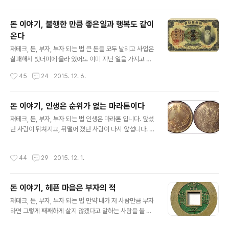
자세하게 설명해주고 되는 것은 조금만 설명해주는 사람이
믿을 수 있는 사랍니다. 대부분의 사람들은 잘되는 것은 마
돈 이야기, 불행한 만큼 좋은일과 행복도 같이
구 부풀리거나 혹은 과대 포장해서 설명을 하고, 않되는 것
온다
은 거의 설명을 않해주거나 조금만 흉내를 냅니다. 이는 치
글 내용
사한 허영심으로 똘똘 뭉쳐진 사람이기 때문입니다. 하면
재테크, 돈, 부자, 부자 되는 법 큰 돈을 모두 날리고 사업은
된다면서 자꾸 부추길줄만 아는 사람과는 함께 일하면 않
실패해서 빛더미에 올라 있어도 이미 지난 일을 가지고 속
됩니다. 현대인들이 약속을 가볍게 어기는 경우가 많습니
태워 봐야 아무 소용이 없습니다. 그래서 지나고 후회 않할
작성시간
45
24
2015. 12. 6.
다. 특별한 사유도 없이 시간약속을 어기는 사람, 돈 약속을
려면 미리 철저한 검증과 대비가 필요 합니다. 내일 겪을 일
어기는 사람과는 상종도 말아야..
을 미리 고민하고 속태워 봐야 아무런 이득이 없습니다. 자
신이 충분히 준비를 마쳤으면 마음 편하게 잊고 지내다가
돈 이야기, 인생은 순위가 없는 마라톤이다
일 앞에 맞닥뜨렸을 때, 최선을 다하는 사람이 스트레스를
글 내용
재테크, 돈, 부자, 부자 되는 법 인생은 마라톤 입니다. 앞섰
덜 받는 것입니다. 자신에게 감당못할 정도로 큰 불행이 몰
던 사람이 뒤쳐지고, 뒤떨어 졌던 사람이 다시 앞섭니다. 어
려와도 불행의 무게만큼, 불행의 크기만큼 좋은일과 행복
느 사람이든지 인생의 마라톤 순위는 죽는 순간에 평가 받
함도 함께 온다는 것을 잊지말고 최선을 다해서 불행을 헤
게 됩니다. 그러니 지금 당신이 비참한 인생을 산다고 해서
쳐나가는 지혜로운 사람이 되어야 합니다. 어려운 문제가
작성시간
44
29
2015. 12. 1.
자포자기 하지 마십시요. 지금 당신이 늙었다고 해서 기운
산처럼 쌓여 있는데 아무리 궁리해 봐도 해결점이 보이지
빠져서 자포자기 하지 마십시요. 자신이 마음 먹기에 따라
않는다면 술을 많이 마시고 만..
서 다시 인생 역주를 시작할 수가 있는 것입니다. 내가 재벌
돈 이야기, 헤픈 마음은 부자의 적
이 된다면 좋은가문에 좋은 학벌을 지닌자, 전직 고위직 공
글 내용
무원, 정치계에서 한가닥이나 두가닥 하던 자, 고명하고 저
재테크, 돈, 부자, 부자 되는 법 만약 내가 저 사람만큼 부자
명하다는 자들도 데려다가 밑에 두고 쓸수가 있습니다. 직
라면 그렇게 째째하게 살지 않겠다고 말하는 사람을 볼 수
장생활을 하는 사람들 중 회사를 옮기는 이유는 당연히 돈
가 있습니다. 이러한 사람의 마음을 거꾸로 해석해 본다면