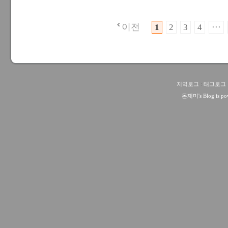
이전
1
2
3
4
···
지역로그
:
태그로그
돈재미
's Blog is 