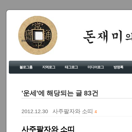
돈재미의 좋은 세상
블로그홈
지역로그
태그로그
미디어로그
방명록
'운세'에 해당되는 글 83건
사주팔자와 소띠
2012.12.30
4
사주팔자와 소띠