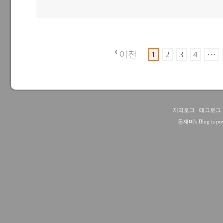
이전
1
2
3
4
···
지역로그
:
태그로그
돈재미
's Blog is 