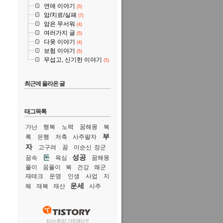
연애 이야기
(5)
암/치료/실패
(7)
암은 무서워
(4)
여러가지 글
(5)
다욧 이야기
(4)
보험 이야기
(5)
무섭고, 신기한 이야기
(5)
최근에 올라온 글
태그목록
가난
행복
노력
꿈해몽
복
부
록
은행
저축
사주팔자
자
고구려
꿈
이순신 장군
돈
성공
꿈속
욕심
꿈해몽
풀이
꿈풀이
복
건강
왜군
재테크
운명
인생
사업
지
운세
혜
재복
재산
사주
티스토리 가입하기!