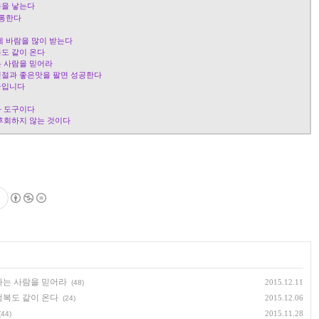
복을 낳는다
 통한다
에 바람을 많이 받는다
복도 같이 온다
는 사람을 믿어라
친절과 좋은맛을 팔면 성공한다
웅입니다
라 도구이다
 후회하지 않는 것이다
하는 사람을 믿어라
2015.12.11
(48)
행복도 같이 온다
2015.12.06
(24)
2015.11.28
(44)