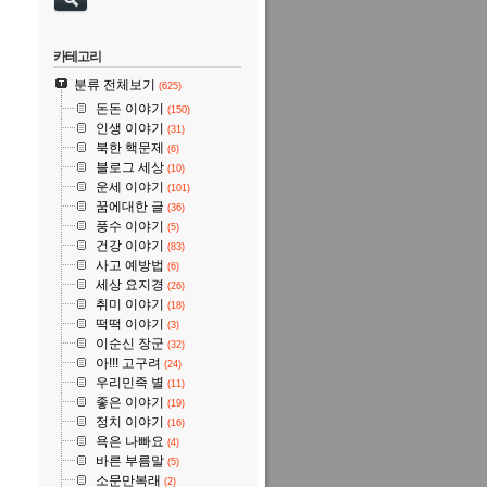
카테고리
분류 전체보기
(625)
돈돈 이야기
(150)
인생 이야기
(31)
북한 핵문제
(6)
블로그 세상
(10)
운세 이야기
(101)
꿈에대한 글
(36)
풍수 이야기
(5)
건강 이야기
(83)
사고 예방법
(6)
세상 요지경
(26)
취미 이야기
(18)
떡떡 이야기
(3)
이순신 장군
(32)
아!!! 고구려
(24)
우리민족 별
(11)
좋은 이야기
(19)
정치 이야기
(16)
욕은 나빠요
(4)
바른 부름말
(5)
소문만복래
(2)