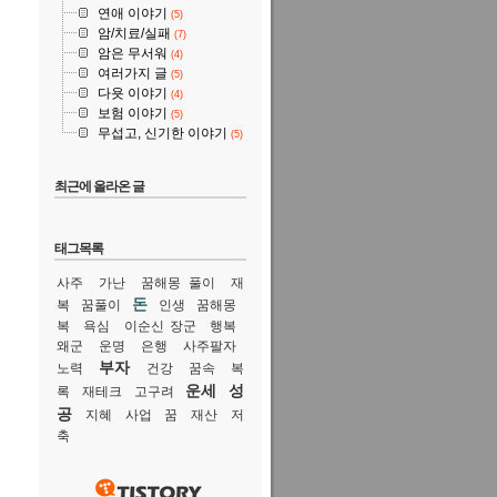
연애 이야기
(5)
암/치료/실패
(7)
암은 무서워
(4)
여러가지 글
(5)
다욧 이야기
(4)
보험 이야기
(5)
무섭고, 신기한 이야기
(5)
최근에 올라온 글
태그목록
사주
가난
꿈해몽 풀이
재
돈
복
꿈풀이
인생
꿈해몽
복
욕심
이순신 장군
행복
왜군
운명
은행
사주팔자
부자
노력
건강
꿈속
복
운세
성
록
재테크
고구려
공
지혜
사업
꿈
재산
저
축