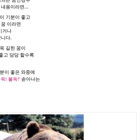
대되는 꿈인경우
내용이라면...
이 기분이 좋고
 꿈 이라면
생기거나
합니다.
욱 길한 꿈이
 좋고 당당 할수록
분이 좋은 와중에
불쑥! 불쑥!'
솓아나는