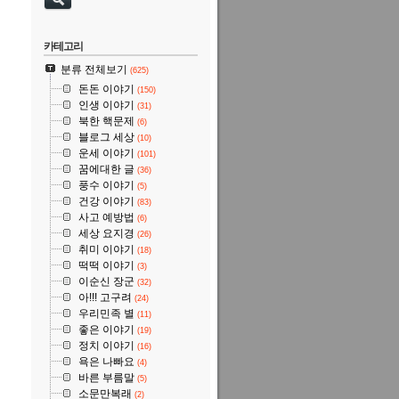
카테고리
분류 전체보기
(625)
돈돈 이야기
(150)
인생 이야기
(31)
북한 핵문제
(6)
블로그 세상
(10)
운세 이야기
(101)
꿈에대한 글
(36)
풍수 이야기
(5)
건강 이야기
(83)
사고 예방법
(6)
세상 요지경
(26)
취미 이야기
(18)
떡떡 이야기
(3)
이순신 장군
(32)
아!!! 고구려
(24)
우리민족 별
(11)
좋은 이야기
(19)
정치 이야기
(16)
욕은 나빠요
(4)
바른 부름말
(5)
소문만복래
(2)