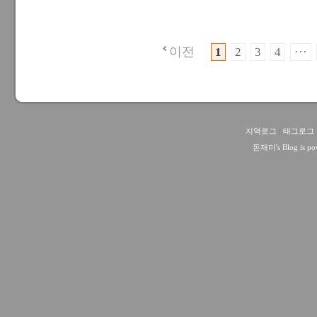
이전
1
2
3
4
···
지역로그
:
태그로그
돈재미
's Blog is 