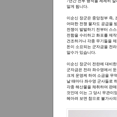
7년간 전투 행적을 세세히 
알게 됩니다.
이순신 장군은 중앙정부 즉,
어떠한 전쟁 물자도 공급을 
전쟁이 발발하기 전부터 스
전함을 수리하고 화포를 제작
건조하거나 각종 무기들을 제
돈이 소요되는 군자금을 전
알수가 있습니다.
이순신 장군이 전란에 대비한
군자금은 전라 좌수영에서 둔
크게 운영케 하여 소금을 무역
날 때마다 좌수영 군사들로 
각종 해산물을 채취하여 판매
것인데 이는 그 당시 무관이
헤아려 보면 참으로 불가사의한