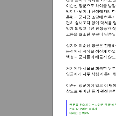
전쟁 준비에 박차를 가하고 
이순신 장군으로 하여금 밤잠
밤이나 낮이나 전쟁에 대비한
훈련과 군자금 조달에 하루가
편히 쉴새조차 없이 닥쳐올 
얻게 되었고, 7년 전쟁동안 
고통을 호소한 부분이 난중일
심지어 이순신 장군은 전쟁하
둔전에서 곡식을 생산케 하였
백성과 군사들이 배곯지 않도
거기에다 서울을 회복한 뒤부
임금에게 자주 식량과 돈이 
이순신 장군이야 말로 이 땅에
참으로 뛰어난 돈의 완전 능력
한 푼을 우습게 아는 사람은 한 푼 때
돈을 잘 부리는 능력자
위대한 돈 이야기