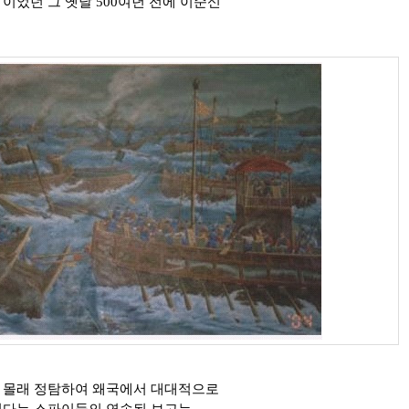
이었던 그 옛날 500여년 전에 이순신
 몰래 정탐하여 왜국에서 대대적으로