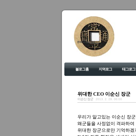
돈재미의 좋은 세상
블로그홈
지역로그
태그로그
위대한 CEO 이순신 장군
이순신 장군
2013. 2. 28. 06:00
우리가 알고있는 이순신 장
왜군들을 사정없이 격파하여 
위대한 장군으로만 기억하겠