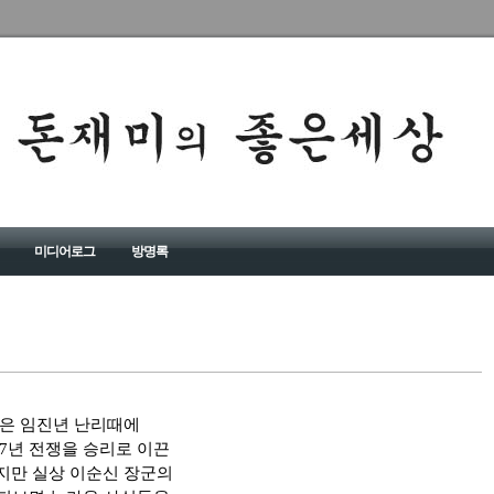
미디어로그
방명록
군은 임진년 난리때에
7년 전쟁을 승리로 이끈
지만 실상 이순신 장군의