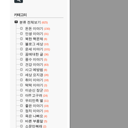
카테고리
분류 전체보기
(625)
돈돈 이야기
(150)
인생 이야기
(31)
북한 핵문제
(6)
블로그 세상
(10)
운세 이야기
(101)
꿈에대한 글
(36)
풍수 이야기
(5)
건강 이야기
(83)
사고 예방법
(6)
세상 요지경
(26)
취미 이야기
(18)
떡떡 이야기
(3)
이순신 장군
(32)
아!!! 고구려
(24)
우리민족 별
(11)
좋은 이야기
(19)
정치 이야기
(16)
욕은 나빠요
(4)
바른 부름말
(5)
소문만복래
(2)