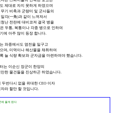
있다는 스파이들의 연속된 보고는
도 제대로 자지 못하게 하였으며
 무기 비축과 군량미 및 군사들의
 일각(一角)과 같이 느껴져서
엄청난 전란에 대비코져 결국 병을
잦은 두통, 복통이나 각종 병으로 인하여
기에 아주 많이 등장 합니다.
는 와중에서도 염전을 일구고
으며, 미역이나 해산물을 채취하여
록 늘 식량 확보와 군자금을 마련하여야 했습니다.
터는 이순신 장군이 한양의
될만한 물건들을 진상하곤 하였습니다.
 두번다시 없을 위대한 CEO 이자
자라 할만 할 것입니다.
문에 울게 된다