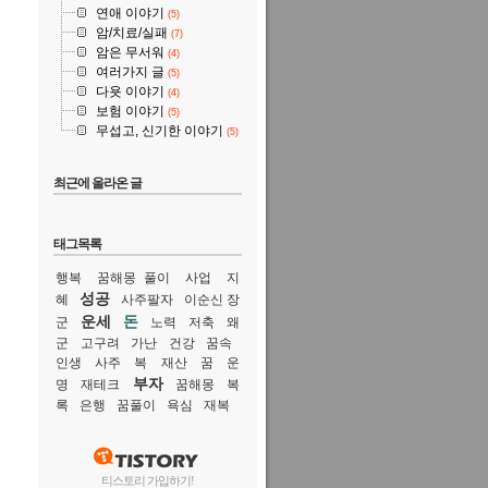
연애 이야기
(5)
암/치료/실패
(7)
암은 무서워
(4)
여러가지 글
(5)
다욧 이야기
(4)
보험 이야기
(5)
무섭고, 신기한 이야기
(5)
최근에 올라온 글
태그목록
행복
꿈해몽 풀이
사업
지
성공
혜
사주팔자
이순신 장
운세
돈
군
노력
저축
왜
군
고구려
가난
건강
꿈속
인생
사주
복
재산
꿈
운
부자
명
재테크
꿈해몽
복
록
은행
꿈풀이
욕심
재복
티스토리 가입하기!