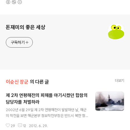
로그 정보
돈재미의 좋은 세상
구독하기
더보기
이순신 장군
의 다른 글
제 2차 연평해전의 피해를 야기시켰던 합참의
담당자를 처벌하라
글 내용
2002년 6월 29일 제 2차 연평해전이 발발하던 날, 해군
의 작전을 보면 해군본부 정보작전부장은 반드시 북한 함
정과의 거리를 4Km정도 유지 하도록 의견을 통보 하였고,
29
12
2012. 6. 29.
제 2함대 사령관의 지시도 3Km의 거리를 유지 하라는 지