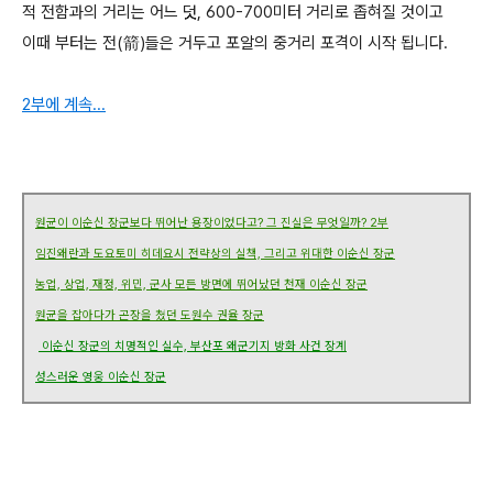
적 전함과의 거리는 어느 덧, 600-700미터 거리로 좁혀질 것이고
이때 부터는 전(箭)들은 거두고 포알의 중거리 포격이 시작 됩니다.
2부에 계속...
원균이 이순신 장군보다 뛰어난 용장이었다고? 그 진실은 무엇일까? 2부
임진왜란과 도요토미 히데요시 전략상의 실책, 그리고 위대한 이순신 장군
농업, 상업, 재정, 위민, 군사 모든 방면에 뛰어났던 천재 이순신 장군
원균을 잡아다가 곤장을 쳤던 도원수 권율 장군
이순신 장군의 치명적인 실수, 부산포 왜군기지 방화 사건 장계
성스러운 영웅 이순신 장군
(새창열림)