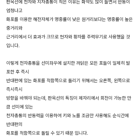
판옥선에 천자와 지자총통이 적은 이유는 화약도 많이 들면서 반동이
엄청나고
화포를 이용한 해전자체가 명중률이 낮은 원거리보다는 명중률이 높은
중거리와
근거리에서 더 효과가 크므로 현자와 황자를 주력무기로 사용했을 것
입니다.
이렇게 천자총통을 선미좌우에 설치한 까닭은 모든 포들이 일제히 발
포한 후 즉시
반대편에 있는 화포를 적함쪽으로 돌리기 위해서는 오른쪽, 왼쪽으로
즉시즉시
방향을 바꿔야 되는데, 판옥선의 특징이 제자리에서 회전이 가능한 만
큼 선미에 있는
천자총통의 반동력을 이용하여 키와 노를 조금만 사용해도 순식간에
반대편의
화포를 적함쪽으로 돌릴 수 있기 때문 입니다.