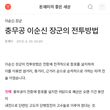
검색하기
돈재미의 좋은 세상
티스토리
이순신 장군
충무공 이순신 장군의 전투방법
돈재미
2012. 6. 30. 06:00
이순신 장군의 전투방법은 전함에 전격적으로 함포를 설치하여
이를 이용한 원거리, 중거리, 근거리 순으로 순차적으로 가하는 타격 전
술 이였습니다.
첫째:
충무공이 전함에 함포를 설치한 까닭으로 왜군은 오랜 기간 동안
의
내전으로 단련된 고도의 단병접전의 고수들로 이루어 졌다는 것.