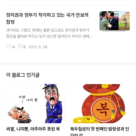
시를 내렸다고 합니다. 이렇게 해군본부와 2함대 사령부가
필히 북한 함정과의 거리를 3-4Km를 유지 하라는 방침을
정치권과 정부가 착각하고 있는 국가 안보의
세우고 현장의 지휘관들에게 그러한 명령을 내려둔 상태였
었는데 어째서? 수백미터 지근거리까지 접근하였는가? 이
함정
글 내용
미 대통령의 해군 작전 지침도 선제 사격하지 못 하도록 한
과거에도 그랬고, 현재는 물론 앞으로도 정치권과 정부가
마당에 북한 함정과 지근거리까지 접근하게 되는 경우에는
정신을 올바로 차리고 있지 않으면 얼마든지 우리의 생떼
가장 치명적인 결과가 초래 될 것이란 것을 현장 지휘관들
같은 장병들을 잃게 됨을 명심해야 될 것입니다. 어떠한 정
은 잘 알고 있었을 것인데 어째서 그런 무모한 작전을 펼치
14
8
2012. 6. 28.
치권이나 정부가 들어서도 명심해야 될 내용을 좀 써보고
게 되었는가? 그 당시 2함대..
자 합니다. 우선 남북관계가 화해 분위기로 좋아지면 남북
한의 군대도 긴장이 완화되어 우리를 겨누던 총구도 땅으
로 내려지거나 사라질 거란 엄청난 착각, 아니 해서는 않되
는 꿈속에 빠지게 된다는 것입니다. 설사 북한의 김정은이
이 블로그 인기글
한국의 대통령과 껴안고, 손을 맞잡고 통일을 이야기 하더
라도 북한군은 한국의 군부대나 민간인을 향해서 미사일과
총을 쏠 준비를 하고 있다는 것을 진보든 보수든 철저히 깨
달아야 할 것입니다. 북한을 가장 적절하게 표현하자면 구
밀복검(口蜜腹劍)입니다. 남북한의 관계가 가장..
씨발, 니미뽕, 아주아주 못된 욕
북두칠성의 첫 번째인 탐랑성과 인
간의 삶