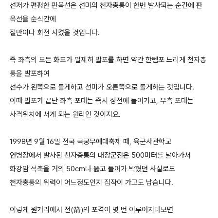
선저가 편평한 판옥선은 선미의 천자총통이 한번 발사되는 순간에 판
옥선을 순식간에
절반이나 회전 시켰을 것입니다.
즉 좌측의 모든 화포가 일제히 발포를 하면 약간 한템포 느리게 천자총
통을 발포하여
선수가 왼쪽으로 돌게하고 선미가 오른쪽으로 돌게하는 것입니다.
이때 발포가 끝난 좌측 포대는 즉시 장전에 들어가고, 우측 포대는
사격위치에 서게 되는 원리인 것이지요.
1998년 9월 16일 전국 국궁무예대축제 때, 육군사관학교
연병장에서 발사된 천자총통의 대장군전은 500미터를 날아가서
화강암 석축을 거의 50cm나 뚫고 들어가 박혔던 사실로도
천자총통의 위력이 어느정도인지 짐작이 가고도 남습니다.
이렇게 원거리에서 전(箭)의 포격이 몇 번 이루어지다보면