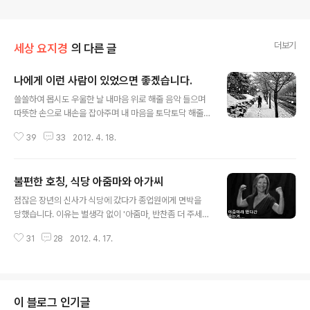
더보기
세상 요지경
의 다른 글
나에게 이런 사람이 있었으면 좋겠습니다.
글 내용
쓸쓸하여 몹시도 우울한 날 내마음 위로 해줄 음악 들으며
따뜻한 손으로 내손을 잡아주며 내 마음을 토닥토닥 해줄
그런 사람 한명 있었으면 좋겠습니다. 함박눈이 펑~펑~ 내
39
33
2012. 4. 18.
리는 날 이름 모를 골목 어귀에서 카바이트 불빛 속에 김이
모락~모락~ 나는 따뜻한 포장마차를 발견 했을때 만나자
고 전화를 걸수 있는 그런 사람 한명 있었으면 좋겠습니다.
불편한 호칭, 식당 아줌마와 아가씨
한없이 바쁘게 생활 하다가 어느 날 하늘을 올려다 보았을
글 내용
때... 둥근 보름달에 한없이 외로움을 느낄때 소주 마시자고
점잖은 장년의 신사가 식당에 갔다가 종업원에게 면박을
전화를 걸수 있는 그런 사람 한명 있었으면 좋겠습니다. 서
당했습니다. 이유는 별생각 없이 '아줌마, 반찬좀 더 주세
산에 해가 뉘엿뉘엿 질때 벤치에 함께 앉아서 지는 노을을
요'라고 말했는데 그 종업원이 '아줌마 아니에요'하고 쏘아
바라보며 넉넉한 마음으로 흘러가는 세월과 자연의 섭리를
31
28
2012. 4. 17.
붙였던 것이지요. 참으로 별일 입니다. 아줌마 한테 아줌마
이야기 할 수 있는 그런 사람이 한명 있었으면 좋겠습니다.
라고 하는데 막 노려보면서 아줌마가 아니라고 소리를 지
둘이서 손잡고 행복은행..
르니 점잖은 신사 체면에 얼마나 무안했을까? 생각해 봅니
다. 우리나라 처럼 식당에서 종업원을 부르는 방법이 다양
한 나라도 없을 겁니다. 아줌마를 아줌마라고 부르면 싫어
이 블로그 인기글