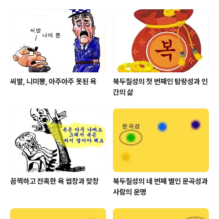
하니까 아가씨라고 하라는 노하우를 배운게 엊그제 같은
데, 이젠 아가씨라고 해도 싫어 한다고 합니다. '아!!! 도대체
그럼 어쩌라고요?' 요즘 주변 여인네들 한테 물어보니, 이
아가씨란 호칭도 특정 직업을 지닌 여인네들을 상기시키기
때문에 싫어한다고 합니다. 결국..
씨발, 니미뽕, 아주아주 못된 욕
북두칠성의 첫 번째인 탐랑성과 인
간의 삶
끔찍하고 잔혹한 욕 씹창과 맞창
북두칠성의 네 번째 별인 문곡성과
사람의 운명