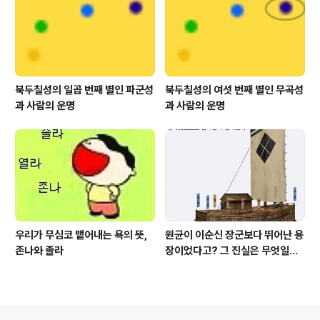
북두칠성의 일곱 번째 별인 파군성
북두칠성의 여섯 번째 별인 무곡성
과 사람의 운명
과 사람의 운명
우리가 무심코 뱉어내는 욕의 뜻,
원균이 이순신 장군보다 뛰어난 용
존나와 졸라
장이었다고? 그 진실은 무엇일까?
2부