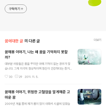
구독하기
더보기
꿈에대한 글
의 다른 글
꿈해몽 이야기, 나는 왜 꿈을 기억하지 못할
까?
글 내용
대부분 사람들은 꿈을 꾸지만 아예 기억이 없는 경우가 많
습니다. 그게 지극히 정상적이며 정신이 건강하다는 증거
이기도 하지요. 하지만 아무리 꿈을 기억하지 못하는 사람
30
29
2011. 11. 5.
에게도 중요한 꿈은 생생하게 기억하게 됩니다. 꿈은 굳이
기억하려고 애쓸 필요도 없거니와 저절로 기억하게 되는
꿈은 매우 중요한 것을 예시한 꿈이므로 잘 해몽을 해야 합
꿈해몽 이야기, 위험한 고혈압을 알게해준 고
니다. 예를 들어 중년의 어느 사람이 '나는 평생동안 꿈한번
꿈적이 없다.'고 한다면 대부분 자질구레한 잡꿈을 꾸었지
마운 꿈
글 내용
만 기억에서 모두 사라져 버리고, 또는 꿈으로 부터 예시 능
2009년 겨울 쯤에 제가 몸이 많이 아파서 시골에 있었습