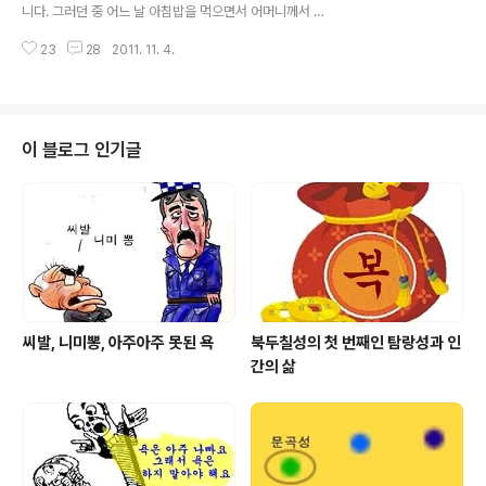
력이 아예 없는 사람으로 볼수도 있겠습니다만, 그런 사람
니다. 그러던 중 어느 날 아침밥을 먹으면서 어머니께서 꿈
한테 너무도 생생한 꿈이 어느 날 꾸어졌다면 매우 중요한
을 꾸었다면서 이야기를 합니다. 이야긴 즉슨 꿈에 어느 사
예시 꿈이 되는 것이지요. 그렇기 때문에 꿈에대해 생각이
23
28
2011. 11. 4.
람이 다짜고짜 어머니의 손을 잡아끌면서 어딘가 가자고
않나는 사람들은 현재 정신적으로 매..
했답니다. 자꾸 어딘지 모르는 곳으로 가자고 하므로 어머
니는 많이 무서워서 싫다고 강하게 뿌리쳤는데 한동안 뿌
리치느라 꿈속에서 고생했다는 말씀을 하시므로 저는 매우
불안해졌습니다. 그 꿈속의 사람은 남자인지 여자인지도
이 블로그 인기글
모르겠고, 늙은 사람인지 젊은 사람인지도 모르겠다고 하
였습니다. 보나마나 흉몽을 예시한 것으로 저는 판단했습
니다. 꿈에서 좋은 일로 어딘가 가는 것이라면 즐겁게 따라
나서게 되는데 매우 무섭고 싫었다면 역시 위험한 경우에
해당이 됩니다. 저는 그 이야기를 들은후에 한참..
씨발, 니미뽕, 아주아주 못된 욕
북두칠성의 첫 번째인 탐랑성과 인
간의 삶