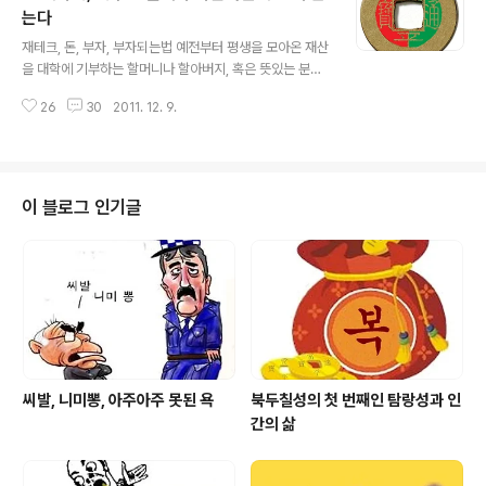
를 꾸려간다는 것은 바보같은 생각입니다. 주식의 하수는
는다
글 내용
어떻게 하면 많은 돈을 벌수 있을까? 를 생각하지만 주식의
재테크, 돈, 부자, 부자되는법 예전부터 평생을 모아온 재산
고수는 어떻게 하면 손해보지 않을까?를 생각합니다. 주식
을 대학에 기부하는 할머니나 할아버지, 혹은 뜻있는 분의
에서 돈이 불어나면 욕심이 과해져서 분별력이 흐려집니
기부는 사회에 큰 파장을 일으키며 이 세상은 저런 분들 때
다. 결국은 완패를 하여 패가망신에 이르게 되는 것이지요.
26
30
2011. 12. 9.
문에 따뜻하다는 것을 알게 해주었습니다. 기부하는 사람
주식으로 벌이를 하겠다고 생..
을 보면 대학이나 지역에 대한 애정으로 큰 재산을 선뜻 내
주는 것을 볼수가 있습니다. 그러나 여러분은 과연 대학이
나 지역사회에 기부하는 것이 옳다고 보는지요? 돈재미는
절대로 아니라고 봅니다. 기부하는 분은 우선 그 기부내용
이 블로그 인기글
에 대해서 세세한 관리와 참여를 할 수 있도록 안전장치를
해야 함에도 내주기만 하고 어떻게 관리되며 쓰여지는지
조차도 모르는 경우가 허다합니다. 대학에 기부를 참 많이
들 하였던 것으로 압니다. 수십억, 혹은 수백억을 기부 했음
에도 현재의 대학들은 어떠합니까? ..
씨발, 니미뽕, 아주아주 못된 욕
북두칠성의 첫 번째인 탐랑성과 인
간의 삶