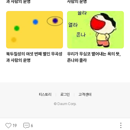
과 사람의 운명
사람의 운명
북두칠성의 여섯 번째 별인 무곡성
우리가 무심코 뱉어내는 욕의 뜻,
과 사람의 운명
존나와 졸라
의안내
티스토리
로그인
고객센터
© Daum Corp.
19
6