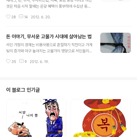
재테크, 돈, 부자, 부자되는법, 저축, 보험 보험 이라고 하는
것은 처음 시작 할때는 온갖 혜택이 풍부하여 수십년 동안
보험이 우리 생활에 필수가 되기도 하였습니다. 하지만 현
28
14
2012. 6. 20.
재는 보험사의 거짓된 정보와 보험금을 지급하지 않으려고
온갖 협잡(挾雜)을 일삼고, 소송까지 제기하는 등 초심을
잃고 서민들의 돈이나 노리는 무리로 전락해 가고 있는 것
돈 이야기, 무서운 고물가 시대에 살아남는 법
도 사실 입니다. 물론 현재도 그렇고 앞으로도 많은 사람에
글 내용
게 노후 보장이나 여러 질병 및 상해에 대한 보장을 통해 도
서민 가정의 경제는 비몽사몽으로 혼절하기 직전이고 가계
움을 주기도 하겠지만 이미 보험사 들의 도덕 불감증은 심
빚의 증가와 마구 높아지는 고물가의 영향으로 서민들의
화된지 오래이며, 소비자 들은 협잡을 일삼는 일부 보험사
생활 형편은 그야말로 최악으로 치닫고 있습니다. 이렇게
에 의해서 많은 피해를 보고 있는 실정 입니다. 수십년 동안
35
9
2012. 6. 19.
되므로서 국민들의 생활 방법도 바뀌고 있습니다. 요즘은
노후를 위해 수십만원씩 불입하여 막상 연금을 수령해보니
소셜커머스를 통해서 반값으로 음식을 사먹고 물건을 사는
노후 대책은 커녕 겨우..
젊은이들이 늘어나고 중장년 층들도 이에 질세라 소셜커머
스를 적극적으로 활용하고 있는 추세 입니다. 전에는 살림
살이에 신경조차 쓰지 않던 중년과 장년의 가장들도 비싸
이 블로그 인기글
지는 점심값을 체감하며 집에서 만든 도시락을 가져와 먹
거나 저렴한 구내식당을 이용하는 등 그야말로 점심테크에
돌입하고 있습니다. 이제는 젊은 사람이건 나이가 지긋한
중년 이상의 사람이건 상관없이 살아가는데 필수적이지 않
은 것은 무조건 줄이는 생활을 하여야 합니다. 예를 들..