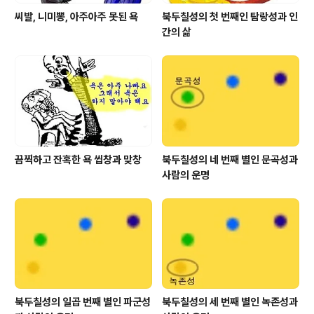
씨발, 니미뽕, 아주아주 못된 욕
북두칠성의 첫 번째인 탐랑성과 인
간의 삶
끔찍하고 잔혹한 욕 씹창과 맞창
북두칠성의 네 번째 별인 문곡성과
사람의 운명
북두칠성의 일곱 번째 별인 파군성
북두칠성의 세 번째 별인 녹존성과