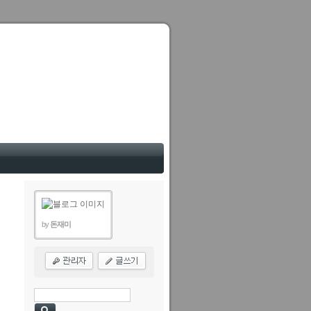
by
돈재미