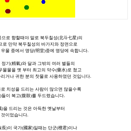
쪽으로 향할때야 말로 북두칠성(北斗七星)의
되므로 만약 북두칠성의 바가지와 정면으로
 우물 중에서 명당(明堂)중에 명당에 속합니다.
 정기(精氣)와 달과 그밖의 여러 별들의
우물물을 옛 부터 최고의 약수(藥水)로 쳤고
다리거나 귀한 분의 찻물로 사용하였던 것입니다.
물로 치성을 드리는 사람이 많으면 많을수록
)들이 복고(腹鼓)를 두드렸습니다.
誠)을 드리는 것은 아득한 옛날부터
 것이었습니다.
族長)이 국가(國家)일때는 단군(檀君)이나