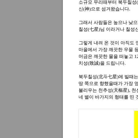
소규모 무리때부터 북두칠성(
신(神)으로 섬겨왔습니다.
그래서 사람들은 높으나 낮
칠성(七星)님 이라거나 칠성신
그렇게 내려 온 것이 아직도
마을에서 가장 깨끗한 우물 
머금은 깨끗한 물을 떠놓고 
치성(致誠)을 드립니다.
북두칠성(北斗七星)에 빌때는
땅 쪽으로 향했을때가 가장 
불리우는 천추성(天樞星), 천
네 별이 바가지의 형태를 띤 