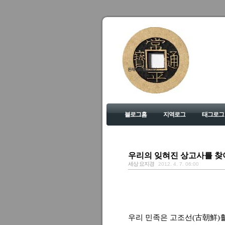
돈재미의 좋은 세상
블로그홈
지역로그
태그로그
우리의 잊혀진 상고사를 찾
세상 요지경
2012. 4. 7. 06:00
우리 민족은 고조선(古朝鮮)