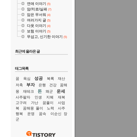
연애 이야기
(5)
암/치료/실패
(7)
암은 무서워
(4)
여러가지 글
(5)
다욧 이야기
(4)
보험 이야기
(5)
무섭고, 신기한 이야기
(5)
최근에 올라온 글
태그목록
성공
꿈
욕심
복록
재산
부자
저축
은행
건강
꿈해
돈
운세
몽
재테크
왜군
사주팔자
인생
지혜
재복
고구려
가난
꿈풀이
사업
복
꿈해몽 풀이
노력
사주
행복
운명
꿈속
이순신 장
군