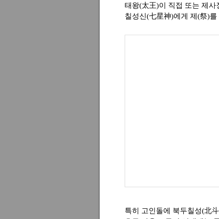
태왕(太王)이 직접 또는 제
칠성신(七星神)에게 제(祭)를
특히 고인돌에 북두칠성(北斗