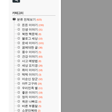
카테고리
분류 전체보기
(625)
돈돈 이야기
(150)
인생 이야기
(31)
북한 핵문제
(6)
블로그 세상
(10)
운세 이야기
(101)
꿈에대한 글
(36)
풍수 이야기
(5)
건강 이야기
(83)
사고 예방법
(6)
세상 요지경
(26)
취미 이야기
(18)
떡떡 이야기
(3)
이순신 장군
(32)
아!!! 고구려
(24)
우리민족 별
(11)
좋은 이야기
(19)
정치 이야기
(16)
욕은 나빠요
(4)
바른 부름말
(5)
소문만복래
(2)