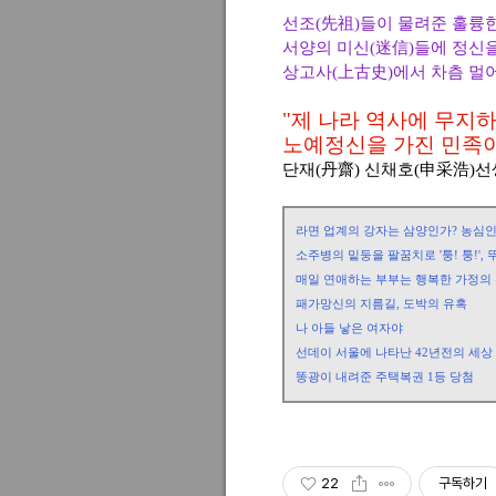
선조(先祖)들이 물려준 훌륭한
서양의 미신(迷信)들에 정신
상고사(上古史)에서 차츰 멀
"제 나라 역사에 무지
노예정신을 가진 민족이
단재(丹齋) 신채호(申采浩)
라면 업계의 강자는 삼양인가? 농심인
소주병의 밑둥을 팔꿈치로 '퉁! 퉁!'
매일 연애하는 부부는 행복한 가정의
패가망신의 지름길, 도박의 유혹
나 아들 낳은 여자야
선데이 서울에 나타난 42년전의 세상
똥광이 내려준 주택복권 1등 당첨
22
구독하기