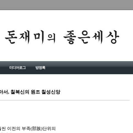
미디어로그
방명록
아서, 칠복신의 원조 칠성신앙
훨씬 이전의 부족(部族)단위의