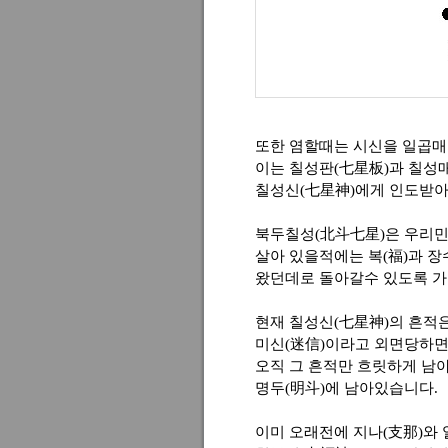
또한 염할때는 시신을 일곱매
이는 칠성판(七星板)과 칠성
칠성신(七星神)에게 인도받아
북두칠성(北斗七星)은 우리민
살아 있을적에는 복(福)과 장
왔던데로 돌아갈수 있도록 가
현재 칠성신(七星神)의 흔적
미신(迷信)이라고 외면당하면
오직 그 흔적만 흐릿하게 남
명두(明斗)에 남아있습니다.
이미 오래전에 지나(支那)와