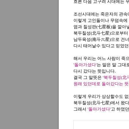
흐른 다음 고구려 시대에는 
조선시대에는 죽은자의 관속에
이렇게 고인돌이나 무덤속에 
염과 칠성판(七星板)을 깔아
북두칠성(北斗七星)으로부터 
남두육성(南斗六星)으로 건
다시 태어날수 있다고 믿었던
해서 우리는 어느 사람이 죽
'돌아가셨다'
는 말은 말 그대
다시 갔다는 뜻입니다.
결국 그 말뜻은
'북두칠성(北
원래 있던데로 돌아갔다는 뜻
이렇게 우리가 상상할수도 없
북두칠성(北斗七星)에서 왔다
그래서
'돌아가셨다'
고 하였던