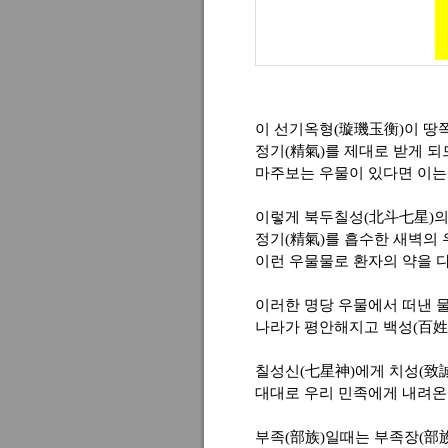
이 선기옥형(璇璣玉衡)이 땅
정기(精氣)를 제대로 받게 
마주보는 우물이 있다면 이는
이렇게 북두칠성(北斗七星)의
정기(精氣)를 흡수한 새벽의 
이런 우물물로 환자의 약을 
이러한 명당 우물에서 떠낸 
나라가 평안해지고 백성(百姓
칠성신(七星神)에게 치성(致
대대로 우리 민족에게 내려온
부족(部族)일때는 부족장(部