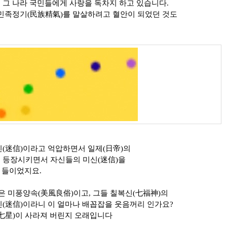
 그 나라 국민들에게 사랑을 독차지 하고 있습니다.
 민족정기(民族精氣)를 말살하려고 혈안이 되었던 것도
신(迷信)이라고 억압하면서 일제(日帝)의
 등장시키면서 자신들의 미신(迷信)을
 들이었지요.
은 미풍양속(美風良俗)이고, 그들 칠복신(七福神)의
신(迷信)이라니 이 얼마나 배꼽잡을 웃음꺼리 인가요?
(七星)이 사라져 버린지 오래입니다