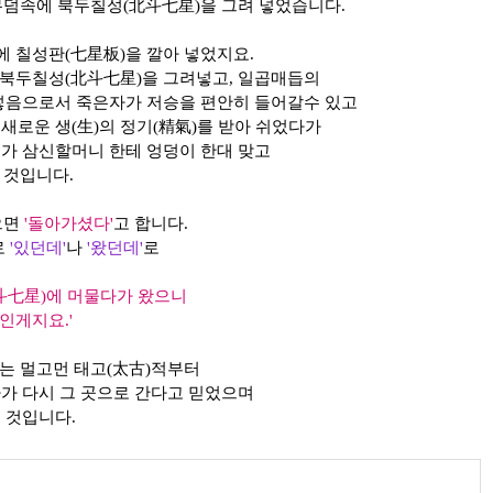
무덤속에 북두칠성(北斗七星)을 그려 넣었습니다.
 칠성판(七星板)을 깔아 넣었지요.
북두칠성(北斗七星)을 그려넣고, 일곱매듭의
넣음으로서 죽은자가 저승을 편안히 들어갈수 있고
새로운 생(生)의 정기(精氣)를 받아 쉬었다가
너가 삼신할머니 한테 엉덩이 한대 맞고
 것입니다.
으면
'돌아가셨다'
고 합니다.
로
'있던데'
나
'왔던데'
로
斗七星)에 머물다가 왔으니
인게지요.'
는 멀고먼 태고(太古)적부터
가 다시 그 곳으로 간다고 믿었으며
 것입니다.