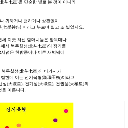
北斗七星)을 단순한 별로 본 것이 아니라
으나 귀하거나 천하거나 상관없이
(七星神)님 이라고 부르며 빌고 또 빌었지요.
 연세 지긋 하신 할머니들은 장독대나
등에서 북두칠성(北斗七星)의 정기를
12시넘은 한밤중이나 이른 새벽녘에
 북두칠성(北斗七星)의 바가지가
영험한데 이는 선기옥형(璇璣玉衡)이라고
선성(天璇星), 천기성(天璣星), 천권성(天權星)의
것을 이릅니다.