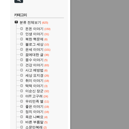
카테고리
분류 전체보기
(625)
돈돈 이야기
(150)
인생 이야기
(31)
북한 핵문제
(6)
블로그 세상
(10)
운세 이야기
(101)
꿈에대한 글
(36)
풍수 이야기
(5)
건강 이야기
(83)
사고 예방법
(6)
세상 요지경
(26)
취미 이야기
(18)
떡떡 이야기
(3)
이순신 장군
(32)
아!!! 고구려
(24)
우리민족 별
(11)
좋은 이야기
(19)
정치 이야기
(16)
욕은 나빠요
(4)
바른 부름말
(5)
소문만복래
(2)