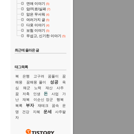
연애 이야기
(5)
암/치료/실패
(7)
암은 무서워
(4)
여러가지 글
(5)
다욧 이야기
(4)
보험 이야기
(5)
무섭고, 신기한 이야기
(5)
최근에 올라온 글
태그목록
복
은행
고구려
꿈풀이
꿈
성공
해몽
꿈해몽 풀이
욕
심
왜군
노력
재산
사주
돈
꿈
저축
인생
사업
가
난
재복
이순신 장군
행복
부자
복록
재테크
꿈속
운
운세
명
건강
지혜
사주팔
자