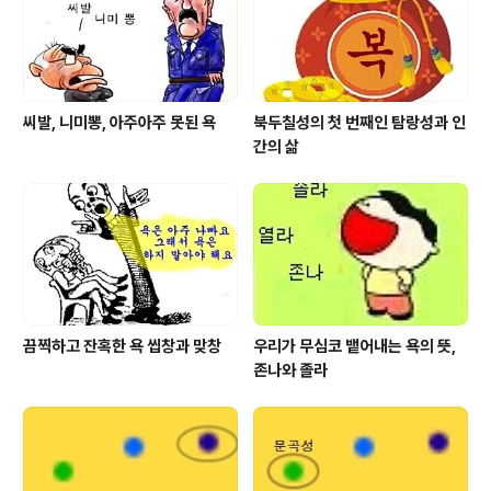
고 공무원이 된다면 고위직에 올라 이름을 떨치게 되기도
합니다. 일반 사람이라면 효자(孝子)와 효녀..
씨발, 니미뽕, 아주아주 못된 욕
북두칠성의 첫 번째인 탐랑성과 인
간의 삶
끔찍하고 잔혹한 욕 씹창과 맞창
우리가 무심코 뱉어내는 욕의 뜻,
존나와 졸라