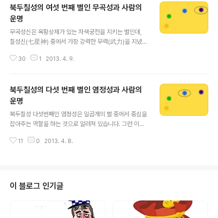
북두칠성의 여섯 번째 별인 무곡성과 사람의
세계를 엉망진창으로 만들어 놓고 지상으로 도망쳐 옵니
다. 이러한 손오공을 잡기 위해서 파군성신은 옥황상제(玉
운명
글 내용
皇上帝)로 부터 명을받아 천군(天軍)과 함께 구름을 타고
무곡성신은 옥황상제가 있는 자색궁전을 지키는 별인데,
내려 옵니다. 이런 내용에서도 보이듯이 파군성신은 하늘
칠성신(七星神) 중에서 가장 강력한 무력(武力)을 지녔으
의 군대를 지휘하여 삼라만상(森羅萬象)에 있는 모든 악
며, 흉신악살(凶神惡殺)을 잡아죽이거나 하늘의 천옥(天
적(惡敵)들을 토벌하는 별 입니다. 전쟁의 숭패를 주관하
30
1
2013. 4. 9.
獄)에 가두기도 합니다. 언제나 옥황상제의 곁에서 명을 수
기 때문에 태왕이나 장군들은 파군성신을 군신(軍神=군사
행하면서 나쁜 질병이나 악귀들을 찾아내어 소멸시키는 일
의신)..
종에 벽사장군(?邪將軍)인 셈 입니다. 이렇게 무서운 별인
북두칠성의 다섯 번째 별인 염정성과 사람의
무곡성은 오른손에는 옥황상제가 내려준 보인(寶印)을 들
고 있는데 이 보인은 사람의 수명 연장과 벽사의 능력을 상
운명
글 내용
징 하는 듯 합니다. 무곡성신은 천둥과 번개를 일으키면서
북두칠성 다섯번째인 염정성은 일곱개의 별 중에서 중심을
천체의 모든 별들을 호령하며 질서를 잡기도 합니다. 그래
잡아주는 역할을 하는 것으로 알려져 있습니다. 그런 이유
서 옛날의 우리 선조들은 이 무곡성신이 하늘의 질서를 잡
로 인해서 이 염정성의 성신(星神)은 하늘의 형벌을 주관
고 있기 때문에 모든 천체가 조화롭게 균형이 잘 이루어져
11
0
2013. 4. 8.
하는 별로서 매우 공정하고 한쪽으로 치우치는 것을 경계
있다고 여겨 왔습니다. 특히 이 별은 사람..
해주는 별 입니다. 무릇 공정하다고 하는 것은 공평하고 올
바름을 뜻하는 것이니 이러한 염정성신이 지닌바의 공정함
은 요즘의 부패한 사법부의 법관들이 명심하고 따라야 할
뜻이기도 합니다. 이러한 염정성의 정기를 받아서 태어나
이 블로그 인기글
는 사람은 성품이 곧고, 올바르기 때문에 사회적인 지도층
이 되어야 할 사람인 것입니다. 염정성의 정기를 받은 사람
이 정치를 하면 세종대왕과 같은 성군(聖君)이 되기도 하