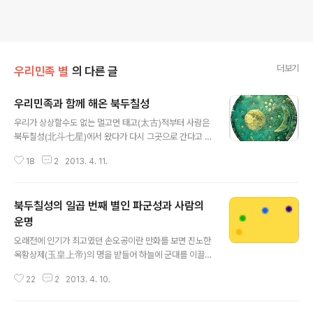
더보기
우리민족 별
의 다른 글
우리민족과 함께 해온 북두칠성
글 내용
우리가 상상할수도 없는 멀고먼 태고(太古)적부터 사람은
북두칠성(北斗七星)에서 왔다가 다시 그곳으로 간다고 믿
었으며 그래서 '돌아가셨다'고 하였던 것입니다. 또한 염을
18
2
2013. 4. 11.
할 때는 시신을 일곱 매듭 지어서 염을 하였으며 이렇게 칠
성매듭을 지어주고, 칠성판(七星板)을 관 밑에 깔아주었
던 이유는 사자(死者)가 칠성신(七星神)에게 인도받아 왔
북두칠성의 일곱 번째 별인 파군성과 사람의
던 곳으로 돌아가라는 뜻이었던 것입니다. 북두칠성(北斗
七星)은 우리민족과 1만년에 이르도록 늘 함께 해왔습니
운명
글 내용
다. 살아있을 적에는 복(福)과 장수(長壽)와 출세(出世)를
오래전에 인기가 최고였던 손오공이란 만화를 보면 진노한
빌었고, 죽을적에는 왔던데로 돌아갈수 있도록 가족(家族)
옥황상제(玉皇上帝)의 명을 받들어 하늘에 군대를 이끌고
들이 빌면서 그렇게 함께 해왔던 것입니다. 현재 칠성신(七
땅으로 도망온 손오공을 잡으러 구름을 타고 내려오는 무
星神)의 흔적은 불교에 흡수되고 미신(迷信)이라고 외면
22
2
2013. 4. 10.
서운 장수가 나오는데 이 장수가 바로 파군성신(破軍星
당하면서 거의 사라지다시피 하였습니다. ..
神)입니다. 손오공은 불사지체(不死之體)가 되어 천변만
화(千變萬化)의 무궁무진한 요술(妖術)을 부리며 하늘