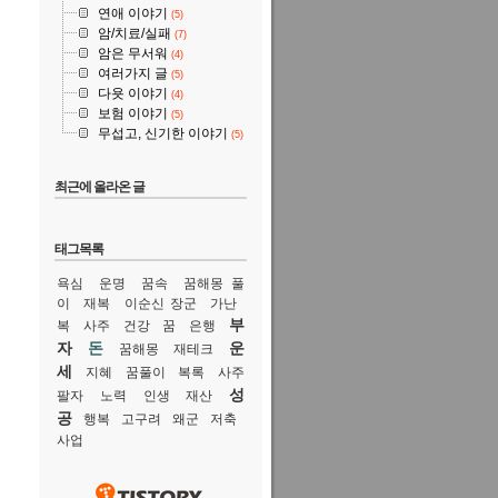
연애 이야기
(5)
암/치료/실패
(7)
암은 무서워
(4)
여러가지 글
(5)
다욧 이야기
(4)
보험 이야기
(5)
무섭고, 신기한 이야기
(5)
최근에 올라온 글
태그목록
욕심
운명
꿈속
꿈해몽 풀
이
재복
이순신 장군
가난
부
복
사주
건강
꿈
은행
자
돈
운
꿈해몽
재테크
세
지혜
꿈풀이
복록
사주
성
팔자
노력
인생
재산
공
행복
고구려
왜군
저축
사업