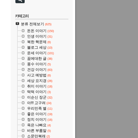
카테고리
분류 전체보기
(625)
돈돈 이야기
(150)
인생 이야기
(31)
북한 핵문제
(6)
블로그 세상
(10)
운세 이야기
(101)
꿈에대한 글
(36)
풍수 이야기
(5)
건강 이야기
(83)
사고 예방법
(6)
세상 요지경
(26)
취미 이야기
(18)
떡떡 이야기
(3)
이순신 장군
(32)
아!!! 고구려
(24)
우리민족 별
(11)
좋은 이야기
(19)
정치 이야기
(16)
욕은 나빠요
(4)
바른 부름말
(5)
소문만복래
(2)