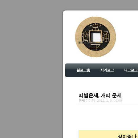
돈재미의 좋은 세상
블로그홈
지역로그
태그로그
띠별운세, 개띠 운세
운세 이야기
2012. 1. 5. 06:00
상지중(上之中)에