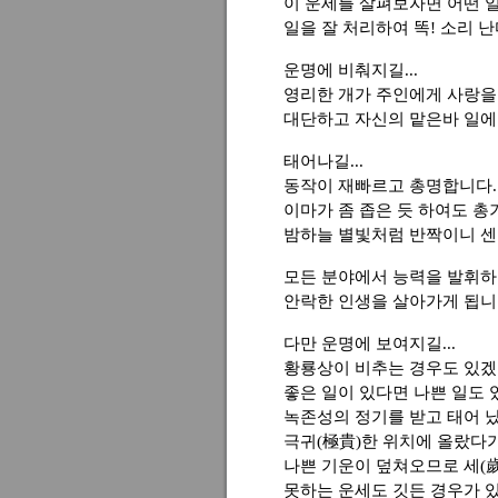
이 운세를 살펴보자면 어떤 
일을 잘 처리하여 똑! 소리 
운명에 비춰지길...
영리한 개가 주인에게 사랑을
대단하고 자신의 맡은바 일에 
태어나길...
동작이 재빠르고 총명합니다.
이마가 좀 좁은 듯 하여도 
밤하늘 별빛처럼 반짝이니 센
모든 분야에서 능력을 발휘하
안락한 인생을 살아가게 됩니
다만 운명에 보여지길...
황룡상이 비추는 경우도 있
좋은 일이 있다면 나쁜 일도 있는
녹존성의 정기를 받고 태어 
극귀(極貴)한 위치에 올랐다
나쁜 기운이 덮쳐오므로 세(
못하는 운세도 깃든 경우가 있