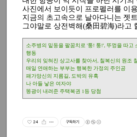
대한 항공이 막 시작을 하던 시기의
사진에서 보이듯이 프로펠러를 이용
지금의 초고속으로 날아다니는 젯트
그야말로 상전벽해(桑田碧海)라고 할
소주병의 밑둥을 팔꿈치로 '퉁! 퉁!', 뚜껑을 따
행동
우리의 잊혀진 상고사를 찾아서, 칠복신의 원조
매일 연애하는 부부는 행복한 가정의 주인공
패가망신의 지름길, 도박의 유혹
나 아들 낳은 여자야
똥광이 내려준 주택복권 1등 당첨
24
구독하기