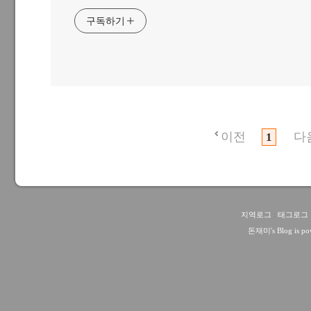
구독하기
이전
다
1
지역로그
:
태그로그
돈재미
's Blog is 