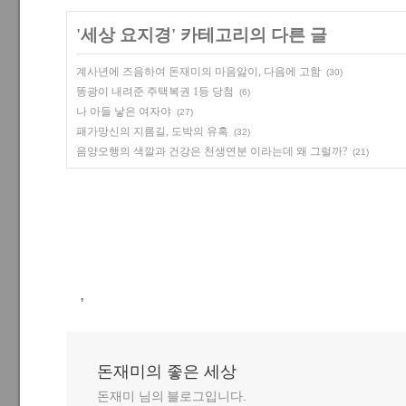
'
세상 요지경
' 카테고리의 다른 글
계사년에 즈음하여 돈재미의 마음앓이, 다음에 고함
(30)
똥광이 내려준 주택복권 1등 당첨
(6)
나 아들 낳은 여자야
(27)
패가망신의 지름길, 도박의 유혹
(32)
음양오행의 색깔과 건강은 천생연분 이라는데 왜 그럴까?
(21)
,
돈재미의 좋은 세상
돈재미 님의 블로그입니다.