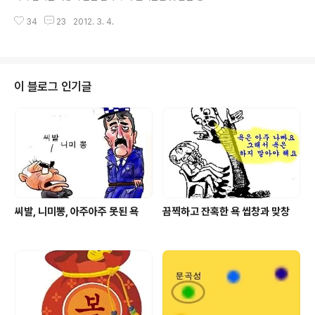
다면 일찌감치 접는 것이 현명할 것이고, 그져 생활을 하기
에 밤잠까지 설쳐가면서 빨리 문을 열기만을 기대에 부풀
위해서 라면 철저한 준비과정을 거쳐서 창업을 시작해야
34
23
2012. 3. 4.
어 있다가 막상 문을 열고서 손님을 기다리는 시점 부터는
하겠습니다. 커피전문점창업을 계획하고 있다면 ..
큰 좌절에 빠지는 경우가 창업인 것입니다. 특히 요즈음 프
랜차이즈 창업에 덤벼들었다가 성공은 커녕 실패의 나락으
로 떨어지는 창업 실패자가 자꾸 늘어나고 있기도 합니다.
원인은 여러가지가 있겠지만 가장 큰 문제는 서로 창업을
이 블로그 인기글
하겠다고 덤벼들기 때문인 것인데 특히 손쉬운 프랜차이즈
를 선택하여 창업한 경우에 실패율이 높은것이 사실 입니
다. 쉽게 설명하자면 프랜차이즈 창업이 쉬운만큼 실패도
그만큼 많아진 것으로 보아야 하겠습니다. 보통 서울의 역
세권으로 알려진 목이 좋은 장소에는 반경..
씨발, 니미뽕, 아주아주 못된 욕
끔찍하고 잔혹한 욕 씹창과 맞창