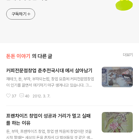
구독하기
더보기
돈돈 이야기
의 다른 글
커피전문점창업 춘추전국시대 에서 살아남기
글 내용
재테크, 돈, 부자, 부자되는법, 창업 요즘에 커피전문점창업
이 인기를 끌면서 여기저기 마구 생겨나고 있습니다. 그야
말로 커피전문점 춘추전국시대에 접어든 형국이라 하겠습
37
40
2012. 3. 7.
니다. 사실 커피전문점 운영이란 것이 쉽지만은 않습니다.
위생점검은 물론이고 유지관리 및 운영에 대한 모든것을
신경을 쓰면서 이끌어 가야 하기 때문입니다. 현재 상태만
프랜차이즈 창업이 성공과 거리가 멀고 실패
해도 커피전문점 시장은 더이상 생기기 어려울 정도로 포
화상태에 이른것은 사실입니다. 때문에 열심히 노력하면
를 하는 이유
글 내용
큰 돈을 벌수는 없어도 그럭저럭 먹고 살 정도는 되지 않을
돈, 부자, 프랜차이즈 창업, 창업 맨 처음에 창업이란 것을
까? 싶습니다. 고수익을 노리고 커피전문점창업을 생각한
시작 할때는 세상의 돈을 혼자서 다 벌어들일 것 같은 생각