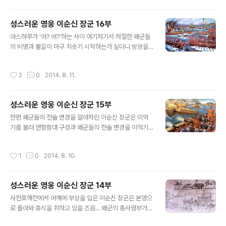
도 추격하였다. 조선 배들은 좁은 수로를 빠져나가 넓은 바
다에 이르자 갑자기 뱃머리를 돌려 우리의 배를 포위하고
성스러운 영웅 이순신 장군 16부
들락날락 하면서 공격 하였는데 함포 공격을 받을 때마다
글 내용
수 많은 사상자가 발생하였다. 우리는 즉시 좁은 수로로 후
야스하루가 '어? 어?'하는 사이 여기저기서 처절한 왜군들
퇴를 하려고 하였지만 적함들이 퇴로를 막고 커다란 불화
의 비명과 불길이 마구 치솟기 시작하는가 싶더니 방향을
살(피령전)을 마구 쏘아 아군의 배는 화염에 휩싸이게 되었
바꾼 조선군의 함대에서 쉴새없이 함포가 발사되자 왜군은
다. 이 때문에 야스하루의 가신(家臣)들인 와타나베와 와
순식간에 전열을 잃고 아비규환의 비명만 지르고 있었습니
작성시간
2
0
2014. 8. 11.
키자카를 비롯하여 높은 사람들이 많이 전사 하..
다. 야스하루는 정신이 퍼뜩 들었습니다. '왜? 어째서?' 자
신보다 더 뛰어났을 법한 왜의 수군들이 속수무책으로 이
순신에게 몰살을 당했는지 조선군의 함포가 불을 뿜으면서
성스러운 영웅 이순신 장군 15부
절실히 깨닫게 되었습니다. 야스하루는 목청이 터져라고
글 내용
외치면서 싸움을 독려하는 동시에 자신은 눈을 부릅뜨고
한편 왜군들의 전술 변경을 알아차린 이순신 장군은 이억
퇴로를 찾았으나 퇴로는 커녕 불타고 뒤엉킨 왜군의 전함
기를 불러 연합함대 구성과 왜군들의 전술 변경을 이억기
들로 인해 퇴로가 막혔을 뿐만 아니라 조선 수군은 일사분
와 의논하고 출전을 계획 하였습니다. 1592년 6월 23일
란하게 좌측, 우측 방향을 틀면서 연속으로 함포를 쏴대니
왜장 야스하루가 이끄는 제 1군은 70여척의 전함으로 웅
작성시간
1
0
2014. 8. 10.
그때마다 왜군들은 맥 없이 단말마의 비병만 지..
포를 출발해 견내량을 통과 했다는 척후선의 보고가 급박
하게 도착 하였습니다. 이에 대비하여 이순신 장군은 밤낮
을 가리지 않고 출전 준비에 박차를 가하고 있을 때 쯤, 7월
성스러운 영웅 이순신 장군 14부
4일에 이르러 전라 우수사 이억기가 25척의 전함을 이끌
글 내용
고 여수에 도착하였고, 7월 6일에 조선함대는 제3차 출전
사천포해전에서 어깨에 부상을 입은 이순신 장군은 본영으
을 위해 전라 좌수영을 발진 하였습니다. 항해 도중에 원균
로 돌아와 휴식을 취하고 있을 즈음... 왜군의 총사령부가
의 함대 7척이 합류하였으며, 새로 건조한 거북선을 포함,
설치되어 있었던 한양에서는 왜장들의 긴급한 논의가 이루