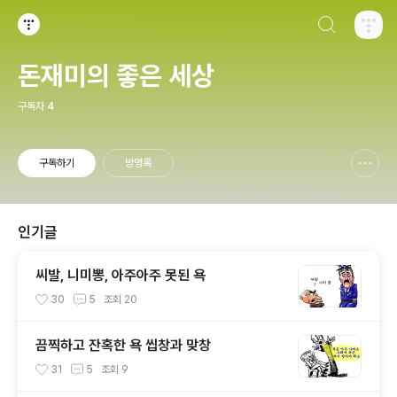
검색하기
티스토리
돈재미의 좋은 세상
구독자
4
구독하기
방명록
신고하기 레이어
열기
인기글
씨발, 니미뽕, 아주아주 못된 욕
30
5
조회
20
끔찍하고 잔혹한 욕 씹창과 맞창
31
5
조회
9