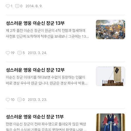
2척의 거북선과 54척의 전함으로 구성된 제법 규모가 있
어 지고 있었습니다. 조선 침략군의 총사령관인 우키다 히
작성시간
1
0
2014. 8. 9.
는 대함대가 되었습니다. 영원히..
데이에는 20세의 새파란 애송이 장수였지만 히데요시 양
녀의 사위이자 양자로서 침략군의 총사령관으로 조선으로
들어와 있었던 것이지요. 원래 왜군의 조선 침략 전술은 육
성스러운 영웅 이순신 장군 13부
군이 최대한 신속하게 조선군을 격파하고 한양으로 진군하
글 내용
여 선조를 사로잡거나 참살하는것이 목표였습니다. 그렇기
제 2차 출전 이순신 장군이 원균의 4척 전함과 합세하여
때문에 육군은 가장 가벼운 보급품만 챙긴채 파죽지세로
사천포 인근에 도착하여 척후선을 보내보니 그곳에는 13
한양을 향해 진군만 했을 뿐... 보급 문제는 전혀 걱정을 하
척의 대형 전함이 정박해 있었습니다. 조선 함대는 밀물때
지 않았지요. 왜냐하면... 강력한 육군만큼이나 해군도 강력
가 될 때까지 사천포구 어귀에서 대기하고 있다가 밀물이
작성시간
19
5
2013. 3. 24.
하다고 믿고 있었던 히데요시나 그의 장수..
충분히 들어오자 사천포구를 봉쇄하고 포구로 진격하여 왜
군전함 13척을 분멸해 버렸습니다. 이 와중에서 저항하던
왜군 3000여명을 중거리와 단거리 함포를 이용하여 사살
성스러운 영웅 이순신 장군 12부
하였습니다. 왜군의 대전함 13척을 분멸하는 과정에서 이
글 내용
순신 장군은 그만 왼쪽 어깨에 조총탄을 맞아서 매우 위험
이순신 장군 이야기를 하다보면 수없이 등장하는 인물이
한 상황을 겪게 되었습니다. 당장 생명에는 지장이 없다손
바로 경상 우수사 원균 입니다. 원균은 경상 좌수사 박홍과
치더라도 왜군의 조총탄은 아주 깊게 박혀버렸기 때문에
더불어 그 당시 가장 큰 규모의 전함과 수군을 보유한 수군
상처가 덧나게 되면 생명을 장담하기 어렵게 되는 최악의
절도사였습니다. 그 당시 전라 좌수영이나 우수영에 비해
작성시간
10
0
2013. 3. 23.
상황도 발생이 될수가 있기 때문 입니다. 이순..
경상도의 좌우수영 군영은 전라도 보다는 2배가 넘는 전력
을 지니고 있었습니다. 편제상으로는 전함이 75척이고 수
군만 해도 1만여명에 달했던 아주 큰 규모의 전력을 지녔음
성스러운 영웅 이순신 장군 11부
에도 불구하고 그렇게 큰 규모의 전력을 지니고도 좌수사
글 내용
박홍은 그냥 도망가는 바람에 사라져 버렸고, 우수사 원균
한편 이순신 장군이 전라 좌수영으로 돌아오자 많은 백성
은 미쳐 자신의 관할에 있는 전력을 모으지도 못한 채, 도망
들은 승전 소식에 기쁨을 감추지 못하면서 환영을 나와 주