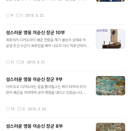
쳐야 했었습니다. 전라좌수사 였던 이순신 장군이 전군 소
었습니다. 한편 수사 집무실에는 전라 감사로 부터 한통의
집령을 내린것이 1592년 4월 20일이었고 전군이 전라좌
공문이 도착해 잇었습니다. 한양의 임금이 진격해 오는 왜
작성시간
9
1
2013. 3. 22.
수영으로 집결한 날짜가 4월 29일이..
군의 선봉부대를 막아내지 못하여 급히 몽진을 결정하고
야밤에 백성들 몰래 북쪽으로 피신을 하였다는 내용 이었
습니다. 이로 인해 민심은 크게 분개하여 궁궐이 불태워지
성스러운 영웅 이순신 장군 10부
고 임금과 함께 몰래 도망간 조정 대신들의 집 또한 불태워
글 내용
지거나 약탈을 당하는 등 도성은 엄청난 혼란에 휩싸였다
옥포에서 다카도라의 왜군 전함을 재기 불능의 상태로 박
는 것이었습니다. 이순신 장군은 착잡한 마음을 다스릴겸
살낸 조선 수군이 옥포만을 빠져 나오자 다시 척후선에서
한동안 집무실에서 조용히 눈을 감고 생각에 골몰해 있었
인근의 합포에 적함 수척이 정박하고 있다는 보고를 받고
습니다. 대승을 거두고 돌아온 수군들과 여러 장수들은 축
는 이순신 장군은 합포로 진격 명령을 내렸습니다. 한편 합
작성시간
11
0
2013. 3. 21.
제 분위기 였습니다. 백성들과 함께 왜군을 격멸하던..
포에 주둔하고 있던 왜군들은 어디선가 굉음이 엄청나게
울리자 이상하게 생각하여 척후선을 내보내던 중, 조선 함
대가 다가오는 것을 발견 하고, 왜군 전함의 공격을 받고 도
성스러운 영웅 이순신 장군 9부
망다니는 조선 수군이라 생각하고 약 10여척의 전함으로
글 내용
공격해 왔습니다. 이미 사기가 오를대로 오른 조선 수군은
이에 도도 다카도라는 칼을 뽑아들고는 목이 터져라 외치
사령선의 명령에 따라 일사분란하게 대열을 이루면서 왜군
면서 왜군을 격려하며 공격 명령을 내리고 있었습니다. 다
전함과 일전을 펼치기 시작 하였습니다. 왜군은 대구경 조
카도라의 부장은 죽어라고 북을 울리면서 사령관의 명령을
총(일반 조총보다 사거리가 길고 탄환이 큼)을 쏘며 달려들
전군에 알리고 있었습니다. 이렇게 왜군들이 전열을 잃고
작성시간
13
0
2013. 3. 20.
었습니다. 조선 수군이 일제히 함포를 발포하..
서로 공포에 사로잡혀 정신을 못 차리고 있을즈음 조선군
의 사령선에서는 이순신 장군이 다른 명령을 내리고 있었
습니다. '거북선을 출격 시켜라'는 명령이 떨어지자 사령선
성스러운 영웅 이순신 장군 8부
뒤쪽에 조용히 대기하고 있던 거북선이 입에서는 유황을
글 내용