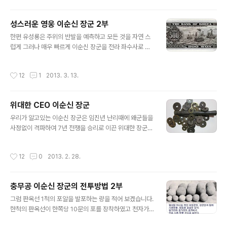
명을 이끌었고 제4군 ; 시마즈 요시히로는 15000여명을
이끌었으며 제5군 : 후쿠시마 마사노리는 25000여명을
성스러운 영웅 이순신 장군 2부
이끌었고 제6군 : 고바야카와 다카카게는 16000여명을
글 내용
이끌었으며 제7군 : 모리 테루모도는 30000여명을 이끌
한편 유성룡은 주위의 반발을 예측하고 모든 것을 자연 스
었고 제8군 : 우키다 히데이에는 10000여명을 이끌었으
럽게 그러나 매우 빠르게 이순신 장군을 전라 좌수사로 만
며 제9군 ; 하시바 히데카츠는 12000여명을 이끌고 조선
드는 일을 진행 하기에 이릅니다. 우선 정읍 현감에서 진도
을 향해 진격을 시작 하였습니다. 이렇게 1군에서 9군까지
군수로 발령 한 다음, 고사리진(高沙里鎭)의 첨사로 보냈
작성시간
12
1
2013. 3. 13.
는 15..
다가 채 며칠도 지나지 않아서 전라좌도수군절도사(全羅
左道水軍節度使)로 임명 하였습니다. 1591년 2월 16일
에 전라 좌수사로 부임한 이순신 장군은 이 때 부터 밤잠도
위대한 CEO 이순신 장군
제대로 자지 못한 채, 전쟁에 대비코져 밤낮으로 뛰어야 했
글 내용
습니다. 그 당시 전라 좌수영의 편제상 전력은 전함이 25
우리가 알고있는 이순신 장군은 임진년 난리때에 왜군들을
척 이었고 수군은 약 4천명 정도였으나 실제로 갖춰진 전
사정없이 격파하여 7년 전쟁을 승리로 이끈 위대한 장군으
력은 기껏해야 전함이 서너척이 운용 되고 있었으며, 수군
로만 기억하겠지만 실상 이순신 장군의 7년간 전투 행적을
또한 천여명도 채 않되는 정도 였습니다. 나머지 전함은 모
세세히 살펴보면 놀라운 사실들을 알게 됩니다. 이순신 장
작성시간
12
0
2013. 2. 28.
두 낡고 썩어 있어서 대대적인 수리..
군은 중앙정부 즉, 조정으로부터 어떠한 전쟁 물자도 공급
을 받은적이 없습니다. 전쟁이 발발하기 전부터 스스로 군
자금을 조달하여 전함을 수리하고 화포를 제작하였으며,
충무공 이순신 장군의 전투방법 2부
새롭게 전함을 건조하거나 각종 무기들을 제작하는 등 그
글 내용
야말로 엄청난 돈이 소요되는 군자금을 전라좌수영에서 스
그럼 판옥선 1척의 포알을 발포하는 량을 적어 보겠습니다.
스로 충당 하였음을 알수가 있습니다. 이순신 장군이 전란
한척의 판옥선이 한쪽당 10문의 포를 장착하였고 천자가 1
에 대비한 무기를 확보 하는데 필요한 군자금은 전라 좌수
문 ,지자가 2문, 현자가 4문, 황자가 3문이라면 포알의 발