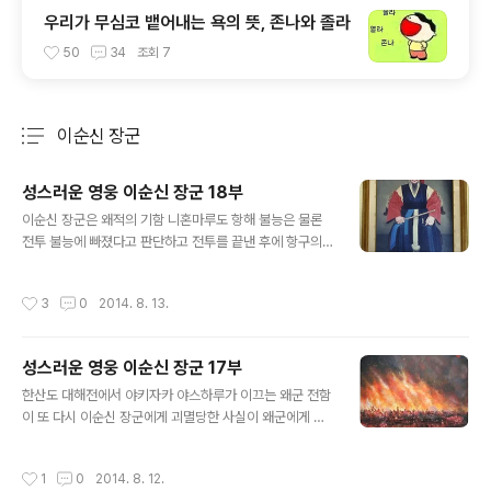
우리가 무심코 뱉어내는 욕의 뜻, 존나와 졸라
50
34
조회
7
이순신 장군
분류 전체보기
주요 글 목록
성스러운 영웅 이순신 장군 18부
글 내용
이순신 장군은 왜적의 기함 니혼마루도 항해 불능은 물론
전투 불능에 빠졌다고 판단하고 전투를 끝낸 후에 항구의
입구를 봉쇄한 채 밤을 보내도록 각 전함에 명령 하였습니
다. 한편 니혼마루의 대장 구키 요시타카는 새벽 3시쯤이
작성시간
3
0
2014. 8. 13.
되자 소리 않나는 소형 쾌속선을 밖으로 보내 조선 수군의
초병들이 잠이 들었는지 확인케 하였는데, 하루종일 계속
된 전투로 피곤에 지친 조선 수군의 초병들이 깜빡 잠들어
성스러운 영웅 이순신 장군 17부
있음을 확인하자 그 틈을 타고 요시타카는 잔여병력과 기
글 내용
동이 가능한 몇 대의 전함을 이끌고 니혼마루를 움직여 숨
한산도 대해전에서 야키자카 야스하루가 이끄는 왜군 전함
소리도 죽인 채, 몰래 도망 치는데 성공 하였습니다. 니혼마
이 또 다시 이순신 장군에게 괴멸당한 사실이 왜군에게 알
루를 포함해 몇 척의 왜군 전함에 승선한 잔여 병력은 등에
려지자 그 공포는 극에 달하게 되었습니다. 한산대첩에 대
식은땀까지 흘려가며 숨조차 크게 쉬지 못하고 눈빛을 번
한 일본측의 기록인 협판기(脇坂記)에는 다음과 같이 기
작성시간
1
0
2014. 8. 12.
뜩여 조선수군의 초병들이 깨지 않기를 간..
록되어 있다고 합니다. '우리는 조선군 함선을 30여리 정