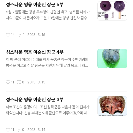
에게 통보 하였고, 이광 순찰사는 전라 우수영 이억기 장군
성스러운 영웅 이순신 장군 5부
에게 이순신 장군의 함대를 돕도록 명령을 내렸고, 이러한
글 내용
명령서를 접한 이억기 수사는 즉시 이순신 장군에게 자신
5월 7일쯤에는 경상 우수영의 관할인 옥포, 승포를 나카마
의 모든 전력을 이끌고 출전 하겠노라고 알려왔습니다. 이
사의 3군이 쳐들어오자 그달 18일에는 경상 관찰사 김수
순신 장군은 출전 하기에 앞서 후방의 모든 군관들에게 좌
로 부터 출전 명령을 받은 원균은 군대와 전함을 정비하여
수영으로 집결 하도록 명령하였으나 겁을 먹은 일부의 군
전쟁에 대비하지 못한 자신을 책망하고 후회를 하였으나
작성시간
14
1
2013. 3. 16.
관들이 도망쳐 버렸기에 출전 하기에 앞서 ..
이미 늦어버린 상황 이었습니다. 비록 경상 우수영도 좌수
영과 같이 편제상으로는 전함이 75척이고 병력이 1만 2천
여 명 이었으나 경상 우수사로 발령받은 원균은 이순신 장
성스러운 영웅 이순신 장군 4부
군처럼 재빠르게 병력과 무기, 전함을 정비하지 못하고 그
글 내용
짧은 시간을 낭비하던 중, 전쟁이 일어나게 된 것이었습니
이 때 쯤에 이르러 다대포 첨사 윤홍신 장군이 수백여명의
다. 원균은 적에게 군량미와 화살 한개라도 넘겨줄 수 없다
병력을 이끌고 정발 장군을 지원키 위해 달려 왔으나 왜군
고 판단하고 모든 군사적인 문서를 불태워 버리고 각종 무
의 엄청난 병력과 감당키 어려운 전투력으로 인해서 1천여
기와 군량미 및 전함을 자침케 하여 바다속에 가라앉혀 버
명의 조선군과 수천명의 백성, 정발 장군과 윤홍신 장군은
작성시간
11
0
2013. 3. 15.
렸습니다. 그리고는 1척의 판옥선에 수..
2시간여 동안 처절한 항전을 하였으나 끝내 모두 전사하고
말았습니다. 불과 1천명이 조금 넘는 병사와 수천명의 민간
인을 이끌고 왜군 4만여의 대군과 2시간 동안 전투를 벌였
성스러운 영웅 이순신 장군 3부
으니 그 전투가 얼마나 처절하고 참혹 하였을지 짐작이 가
글 내용
고도 남습니다. 지금도 부산진성이나 동래성 터에서 예리
아!!! 조선의 운명이여... 조선 침략군은 다음과 같이 편제가
하게 잘린 두개골과 조총에 맞은 두개골이 발굴되는 것을
되었습니다. 선봉 부대는 9개 군단으로 이루어 졌으며 제1
보았을 때 선조들이 우리땅을 지키기 위해 얼마나 많은 피
차 침략군은 다음과 같습니다. 제1군 : 고니시 유키나카는 1
를 흘리며 싸웠을지 참으로 가슴이 아픕니다. 한편 경상좌
9000여명을 이끌었고 제2군 : 가토 키요마사는 21000
작성시간
11
0
2013. 3. 14.
수사 박홍은 편제상 1만 2천여 명의 병..
여명을 이끌었으며 제3군 : 구로다 나카마사는 12000여