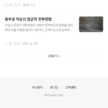
영에서 둔전을 개간케 한점, 염전을 크게 운영케 하여 소금
사량은 다음과 같습니다. 천자총통: 대환 1개, 대연자(大鉛
작성시간
21
7
2012. 7. 1.
을 무역 한 것은 물론이고, 시간이 날 때마다 좌..
子) 100개 연자환은 납으로 만든 것으로 조란환보다 두배
이상 큰 납환을 말함 지자총통: 중환 1개, 중연자(中鉛子)
60개 2문 120개 현자총통: 소환 1개, 소연자(小鉛子) 3
충무공 이순신 장군의 전투방법
0개 4문 120개 황자총통: 소환 1개, 소연자(小鉛子) 10
글 내용
개 3문 30개 합계: 370개 이렇 듯 어른 주먹만한 쇠공부
이순신 장군의 전투방법은 전함에 전격적으로 함포를 설치
터 어린아이 주먹만한 쇠공과 오리알만한 쇠공들이 우박
하여 이를 이용한 원거리, 중거리, 근거리 순으로 순차적으
쏟아지듯 마구 쏟아져서 전함이고 사람이고 모두 벌집을
로 가하는 타격 전술 이였습니다. 첫째: 충무공이 전함에 함
만들어 놓았을 것입니다. 만약 위에 계산대로 약 20척의
포를 설치한 까닭으로 왜군은 오랜 기간 동안의 내전으로
작성시간
11
4
2012. 6. 30.
판옥선..
단련된 고도의 단병접전의 고수들로 이루어 졌다는 것. 둘
째: 왜군은 조총이라는 신무기가 있는데 조선의 휴대용 소
형 화포와 비교도 않될만큼 사거리가 길고 정확한 조준사
더보기
격이 가능하다는 점. 셋째: 이미 이순신 장군 훨씬 이전부터
조선의 판옥선에는 화포가 장착되어 사용되었으나 오랫동
안 제대로 된 수군 유지에 대한 전략과 전술에 대한 뛰어난
인물이 없었으므로 화포는 애물단지 취급을 받아왔었고,
이 전함 화포술은 고려 최무선에 의해서 시작되어 고려말
에서 조선초까지는 활발하게 사용되었으나 그..
의안내
티스토리
로그인
고객센터
© Daum Corp.