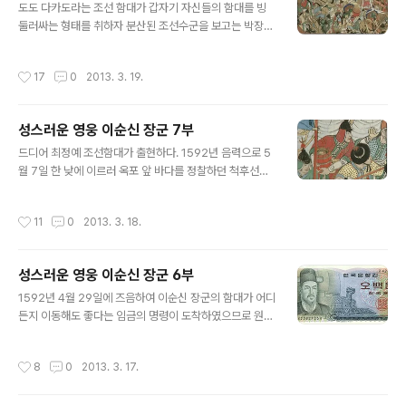
태우는 노란 연기를 내뿜으며 매우 빠른 속도로 왜군 전함
도도 다카도라는 조선 함대가 갑자기 자신들의 함대를 빙
속으로 달려 들었습니다. 조선 수군은 환호를 하면서 함성
둘러싸는 형태를 취하자 분산된 조선수군을 보고는 박장대
을 힘껏 질렀습니다. 거북선의 엄청난 화력을 익히 짐작하
소를 하면서 부장에게 말했습니다. "이봐 조선 수군이란 것
였던 조선 수군이었기 때문에 이미 용기 백배 해진 조선 수
이 나타나기에 잠시 긴장을 했었는데 지금 하는 짓을 보니
작성시간
17
0
2013. 3. 19.
군은 전의를 불태우며 왜군 전함을 쫓아가 각자 ..
저 조선 함대의 장수는 해전 경험이 전혀 없거나 아니면 겁
을 먹고 간을 본 다음, 승산이 없으면 즉시 꽁무니를 빼려고
준비를 하는 것 같군 그래...하하하" 하면서 즉시 전군에게
성스러운 영웅 이순신 장군 7부
공격 명령을 내렸습니다. 왜군 전함들이 빙 둘러싼 조선 함
글 내용
대에 달려들기 위해서 좌우로 선수를 돌리려는 찰나 였습
드디어 최정예 조선함대가 출현하다. 1592년 음력으로 5
니다. 사령선의 이순신 장군 입에서 우렁찬 명령이 떨어지
월 7일 한 낮에 이르러 옥포 앞 바다를 정찰하던 척후선으
고 있었습니다. '전군은 연자환과 조란환을 발포하라' 이미
로부터 3발의 신기전(神機箭)이 하늘 높이 발사되었습니
중거리와 단거리에 왜군 전함이 집결해 있었기에 중거리와
다. 세발의 신기전은 적함 30여척을 발견 했다는 신호였습
작성시간
11
0
2013. 3. 18.
단거리용 포알인 연자환과 조란..
니다. 사령선의 군사들이 술렁거리기 시작하자 '진중하기
를 태산과 같게 하라'는 군령을 내려 전군에 전달케 하였습
니다. 옥포 해안에 정박하고 있던 왜군 전함은 도도 다카도
성스러운 영웅 이순신 장군 6부
라와 호리우치 우치요시가 거느리는 전함들로 남해의 해로
글 내용
를 책임지고 있던 최고의 정예 전함 선단 이었습니다. 이들
1592년 4월 29일에 즈음하여 이순신 장군의 함대가 어디
왜군 전함은 부산진과 김해를 휩쓸고 동월 6일에 율포를
든지 이동해도 좋다는 임금의 명령이 도착하였으므로 원균
거쳐 7일 오전쯤에 옥포에 도착하여 승리의 자축을 벌이고
에게 통보하여 자세한 적의 병력과 전함을 전해들은 이순
있던 중 이었습니다. 그동안 이들 왜군 전함들은 조선 수군
신 장군은 아연 놀라지 않을 수 없었습니다. 600여척이 넘
작성시간
8
0
2013. 3. 17.
다운 수군을 만나 보지도 못했거니와..
는 대 함대로 침략해온 왜군은 전라 좌수영의 24척으로는
어렵다고 판단한 이순신 장군은 즉시 전라도 순찰사 이광