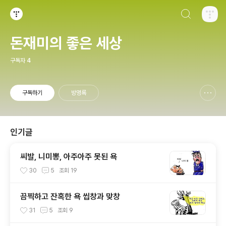
검색하기
티스토리
돈재미의 좋은 세상
구독자
4
구독하기
방명록
신고하기 레이어
열기
인기글
씨발, 니미뽕, 아주아주 못된 욕
30
5
조회
19
끔찍하고 잔혹한 욕 씹창과 맞창
31
5
조회
9