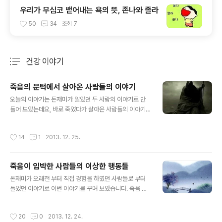
우리가 무심코 뱉어내는 욕의 뜻, 존나와 졸라
50
34
조회
7
건강 이야기
분류 전체보기
주요 글 목록
죽음의 문턱에서 살아온 사람들의 이야기
글 내용
오늘의 이야기는 돈재미가 알았던 두 사람의 이야기로 만
들어 보았는데요, 바로 죽었다가 살아온 사람들의 이야기
입니다. 그 첫번째 이야기... 이 사람은 1990년대 초, 아르
헨티나에서 살면서 어쩌다가 싸움에 말려들어 한바탕 결투
작성시간
14
1
2013. 12. 25.
를 치루고 난 다음에 그 건물에서 나오던중 얻어 맞았던 현
지인으로부터 권총으로 총격을 당하여 죽음 직전까지 갔다
가 살아난 사람 입니다. 그 사람의 말인즉슨 총알이 자신의
죽음이 임박한 사람들의 이상한 행동들
몸을 관통하는 순간 뜨거운 무엇이 몸안으로 들어온 느낌
글 내용
을 받았는데 그와 동시에 마치 소의 뒷발로 몸을 한번 걷어
돈재미가 오래전 부터 직접 경험을 하였던 사람들로 부터
차이는 것처럼 온몸이 큰 충격을 받으면서 어느 깜깜한 동
들었던 이야기로 이번 이야기를 꾸며 보았습니다. 죽음 직
굴 속으로 한없이 계속 빨려들어가는 느낌이었는데 한참이
전에 이른 사람들의 전조 증상에 대하여 몇 가지 소개를 해
나 빨려가다 보니 환한 불빛이 보이더랍니다. 그 순간부터
볼까? 합니다. 1980년대 초, 80대 중반의 어느 할머니가
작성시간
20
0
2013. 12. 24.
'저 불빛속으로 가야하나?' 아니면..
보인 현상 이 분은 건강하게 잘 사시던 분으로 워낙 정정하