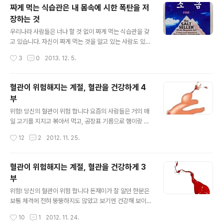
니다. 나오지 않더라도 매일 그 시간에 변기에 앉아서 배변
짜게 먹는 식습관은 내 몸속에 시한 폭탄을 저
이 되도록 습관을 들이게 되면 나중에는 자동으로 적든 많
장하는 것
든 그 시간에 알아서 밀고 나오게 됩니다. 이렇게 어제먹은
글 내용
음식이 대변이 되어서 오늘 나와 주어야 장속이 늘 깨끗해
우리나라 사람들은 너나 할 것 없이 짜게 먹는 식습관을 갖
지는 것이고, 장이 건강해 지는 것이지요. 장이 건강해 지면
고 있습니다. 자신이 짜게 먹는 것을 알고 있는 사람도 있겠
몸 전체가 건강해 지는 것은 당연 합니다. 이렇게 매일 배변
으나 대부분은 짜게 먹고 있는 것을 모르고 지내는 경우이
작성시간
3
0
2013. 12. 5.
을 하던 사람이 어느 ..
다 보니 자신의 건강이 얼마나 심각하게 위협을 받고 있는
지 모르며 지내고 있습니다. 어느 사람은 간이 충분히 잘 맞
는데도 간장이나 소금을 듬뿍 넣어서 음식을 먹기도 합니
혈관이 위험해지는 계절, 혈관을 건강하게 4
다. 이렇게 짜게 음식을 먹는 사람은 싱거운 맛이 나면 도저
부
히 먹지 못 할 정도로 맛이 없다고 합니다. 일종에 소금 중
글 내용
독에 빠진 경우이며, 이런 사람은 자신은 별로 짜게 먹지도
위험! 당신의 혈관이 위험 합니다 요즘의 사람들은 거의 매
않는데 남들이 너무 싱겁게 먹기 때문에 자신이 먹는 음식
일 고기를 지지고 볶아서 먹고, 공장표 기름으로 햄이랑 소
이 짜다고 타박한다는 넋두리를 하기도 합니다. 짜게 먹는
세지를 역시 지글지글 지져서 아이들 반찬으로 만들어 먹
작성시간
12
2
2012. 11. 25.
사람은 반드시 고혈압에 걸리게 됩니다. 거기에다 당뇨병
이고 있으니 그야말로 혈관병에 걸리지 못해서 환장한 사
과 혈관계 질환을 갖게 되는데..
람들 입니다. 사실 기름 종류 중에서 가장 건강식품으로 알
려진 기름은 고급 올리브유와 우리네 시골 사람들이 방앗
혈관이 위험해지는 계절, 혈관을 건강하게 3
간에서 짜서 만들어 내는 참기름과 들기름 또는 콩기름 등
부
이 있습니다. 콩기름도 땅콩 기름과 두부용 콩기름이 있습
글 내용
니다만... 그러한 기름도 적당히 섭취하면 좋겠지만 과하면
위험! 당신의 혈관이 위험 합니다 돈재미가 잘 알던 한분은
역시 몸에 이로울 것이 없습니다. 그런데 공장표 기름은 그
보통 체격에 전혀 뚱뚱하지도 않았고 보기엔 건강해 보이
야말로 우리 사람의 혈관을 완전 망가뜨리는 주범이기도
는 분 이었는데 40대 초반에 뇌경색으로 쓰러져서 결국 소
작성시간
10
1
2012. 11. 24.
하려니와 성인들이 매일 섭취하는 술과 흡연하는 사람들의
생하지 못하고 한많은 세상을 요절하여 떠난 경우가 있었