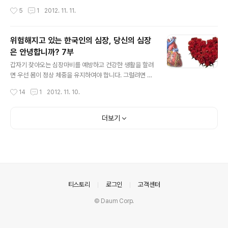
치를 뻑적지근하게 하던 것만 보아도 얼마나 명줄이 짧았
자던 중 발생된 심장마비에 의한 죽음으로 생각이 됩니다.
작성시간
5
1
2012. 11. 11.
던 시절이었는지 짐작하고도 남습니다. 이때의 사람..
요즘도 이러한 수면 중 돌연사는 종종 있는데 연령대가 점
점 노년에서 장년으로 중년에서 청년기로 낮아지고 있는
것도 따지고 보면 우리나라 사람들의 혈관 건강이 얼마나
위험해지고 있는 한국인의 심장, 당신의 심장
형편없이 망가져 있는지를 여실히 보여주는 사례라 할만
은 안녕합니까? 7부
합니다. 쉽게 말해서 혈관 건강이 나쁘면 뇌출혈과 뇌경색
글 내용
및 심장마비로 잠자다가 돌연사 할 확률이 커질 것이고 편
갑자기 찾아오는 심장마비를 예방하고 건강한 생활을 할려
안하게 일상생활을 하던중에 갑자기 심장마비가 쳐들어와
면 우선 몸이 정상 체중을 유지하여야 합니다. 그럴려면 살
생명을 꺼지게 하기도 하는 것입니다. 이렇게 병원 밖에서
과의 전쟁은 필수겠지요. 가장 강력한 적이 내장 비만이며
작성시간
14
1
2012. 11. 10.
심정지를 당하게 되면 일반적인 심폐소생술은 거의 전무하
남녀를 불문하고 내장까지 기름덩어리가 침투하여 배가 남
다시피 하며, 질병관리 본부의 연구에 의하면 심장마..
산만하게 나온 경우라면 최소한 1년은 사력을 다해 운동을
해야지 절반의 효과를 볼수가 있을 것입니다. 다만 배가 많
더보기
이 나온 사람이라 할 지라도 내장비만이 아닌 그져 피하지
방에 의한 것이라면 몇 개월만 꾸준히 노력을 하면 배가 상
당히 날씬 해지게 됩니다만... 대부분 배가 무지하게 나온
사람은 내장에 기름덩어리가 완전 금성철벽(金城鐵壁)이
자 철옹성(鐵甕城)이어서 그야말로 난공불락(難攻不落)
의 강적임에는 재론 할 필요가 없을 것입니다. 이러한 살과
의안내
티스토리
로그인
고객센터
의 전쟁은 자신이 그만큼 스스로에 대한 관..
© Daum Corp.