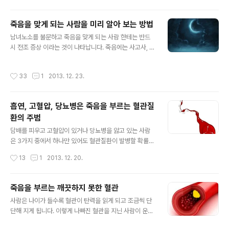
여 집안일도 하고, 심지어 농사일도 거드는 등 80 중반의
노인 이라고는 생각하기 어려울 정도로 건강한 할머니였는
죽음을 맞게 되는 사람을 미리 알아 보는 방법
데 어느 겨울 날 몹시도 추웠는데, 아들 내외를 방으로 부르
글 내용
더니 목욕을 하고 싶으니 물을 따뜻하게 데워서 준비해 달
남녀노소를 불문하고 죽음을 맞게 되는 사람 한테는 반드
라고 하였답니다. 아들 내외는 이 추운 겨울날에 그것도 시
시 전조 증상 이라는 것이 나타납니다. 죽음에는 사고사, 자
골의 한옥에서 목욕을 한다는 어머니를 극구 말렸으나 굳
살, 병사, 급사 등등 수없이 많지만 그 중에서도 수명이 다
이 목욕을 해야 겠다고 고집을 피우는 어머니를 말리지 못
하여 자연사 하는 것이 가장 올바르고 행복한 죽음이 될 것
작성시간
33
1
2013. 12. 23.
하고 부엌의 아궁이에 장작불을..
입니다. 죽음을 당하게 되는 사람 한테는 3년전 쯤 부터 그
예후가 나타나기 시작 하는데 여지껏 찾아 보지도 않던 곳
을 찾아가는 것이 가장 많은 경우 입니다. 마치 철천지 원수
흡연, 고혈압, 당뇨병은 죽음을 부르는 혈관질
같이 몸과 마음에 담을 쌓고 살던 누군가를 찾아가서 화해
환의 주범
를 하는 경우도 있겠고, 가장 가기 싫어 하던 친적집을 찾아
글 내용
가는 경우도 있을 것입니다. 그러다가 사망하지 전 수개월
담배를 피우고 고혈압이 있거나 당뇨병을 앓고 있는 사람
쯤 부터는 더욱 증상이 확연해 지는데 자신이 가장 아끼는
은 3가지 중에서 하나만 있어도 혈관질환이 발병할 확률이
것을 친구나 가족들에게 나누어 주거나 마치 멀리 떠날 사
매우 높게 됩니다. 여기에서 말하는 혈관질환이란, 심장마
작성시간
13
1
2013. 12. 20.
람이 아쉬워 하듯이 간..
비, 심근경색이나 뇌경색 등을 말하는 것이미 뇌졸중도 해
당이 되기도 합니다. 혈압 이라는 것은 혈액이 혈관 속을 흐
를 때 혈관에 가해지는 압력을 뜻하는 것인데 혈관이 노화
죽음을 부르는 깨끗하지 못한 혈관
가 되거나 혈관 건강에 무신경한 사람한테 고혈압이 생기
글 내용
사람은 나이가 들수록 혈관이 탄력을 읽게 되고 조금씩 단
는데 혈관이 딱딱해지며 유연성과 탄력을 잃게 되면 혈액
단해 지게 됩니다. 이렇게 나빠진 혈관을 지닌 사람이 운동
의 흐름이 나빠지게 되고, 이렇게 되면 심장이 혈액을 빨아
도 하지 않으면서 과음을 하고 육고기로 배불리 과식을 하
들이고 내보낼 때 혈관 내에 압력이 높아지게 되는데 이것