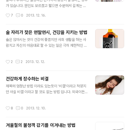
기 집에서 흘러나오는 불 빛이 다였습니다. 이런 세상에 살
가 있습니다. 원인도 모르겠고 짧으면 수분에서 길게는 몇
았던 시골 남자들은 술을 많이 마시고 귀가를 하다가 길에
시간 동안 이어지는 손가락 관절과 뼈마디의 통증은 병원
작성시간
7
0
2013. 12. 16.
서 쓰러져서 잠을 자다가 동사를 하고,..
에 가서 아무리 검진을 하고 최첨단 장비를 동원하여 정밀
검진을 하여도 원인 불명으로 나오게 됩니다. 이러한 손가
락 통증은 심할때는 며칠동안 계속되는 때도 있는데 따뜻
술 자리가 잦은 연말연시, 건강을 지키는 방법
한 물에 손을 담그면 통증이 완화되거나 사라지는 경우도
글 내용
술은 않마시는 것이 건강에 좋겠지만 사회 생활을 하는 사
있으므로 통증이 참기 어려울 정도이면 따뜻한 물에 30여
람치고 자신의 마음대로 할 수 있는 일은 극히 제한적인 것
분 정도 찜질을 해주면 좋습니다. 이러한 손가락 통증은 따
이라는 것을 모르는 사람은 없을 것입니다. 회사에서 진행
뜻한 방에서 쉬거나 잠을 잘 때는 사라지는데 차거운 물에
하는 각종 회식이나 송년회는 가뜩이나 스트레스와 업무에
손이 닿거나 추운 공기에 손이 노출이 되면 갑자기 극심한
작성시간
2
2
2013. 12. 12.
지친 몸을 더욱 망가지게 하는 주범임에는 틀림이 없는 것
통증을 일으키는 경우가 많습니다. 물론 이러한 손가락 통
이고 보면 요즘같은 12월 달이면 수많은 모임과 송년회가
증이나 발가락 통증은 몸의 모든곳이 건강한 ..
기다리고 있기 때문에 술을 제법 마신다고 하는 사람도 술
건강하게 장수하는 비결
에 건강이 망가지기 일쑤 입니다. 위가 좋지 못한 사람은 과
글 내용
음을 하면 여지없이 구토를 하게 되며 어느 사람은 쓸개즙
제목에 엄청난 방법 이라도 있는듯이 '비결'이라고 적었지
을 10분마다 토해내며 아예 위가 밖으로 나올 정도로 무섭
만 사실 비결 이라고 할 것도 없는 방법 입니다. 외국이든
게 구토를 하는 경우도 있는데 이러한 사람은 그 고통이 상
우리나라든 건강하게 잘먹고 잘살며 장수하는 사람들에겐
상을 초월하게 됩니다. 쓸개즙이 조금만 위속에 모여도 곧
중요한 한 가지 이유가 있습니다. 그것은 다름아닌 잘자는
작성시간
8
0
2013. 12. 10.
바로 구토가 일어나가 때문에 위가 ..
것입니다. 잠을 잘 잔다는 것은 깊고 확실하게 잠을 잔다는
뜻인데 이런 사람들은 옆에서 천둥소리가 들려도 잘 깨지
도 않고 세상 모르게 잠을 자는 사람입니다. 특히 어린아이
겨울철의 불청객 감기를 이겨내는 방법
가 낮에 개구지게 뛰어 놀다가 저녁밥을 먹고나서 잠시 놀
글 내용