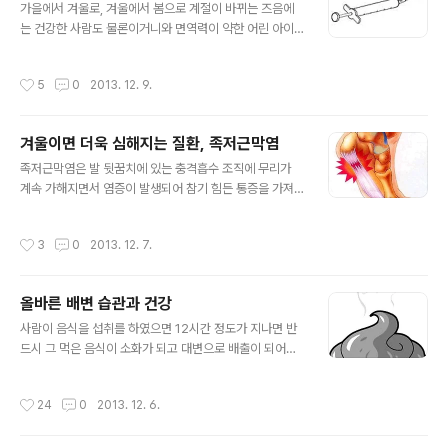
다 잠을 자게 되면 아빠나 엄마가 들쳐 업어도 계속 잠을 자
가을에서 겨울로, 겨울에서 봄으로 계절이 바뀌는 즈음에
게 되는데 이런 상태가 되어야지 숙면을 취한다고 할 것입
는 건강한 사람도 물론이거니와 면역력이 약한 어린 아이
니다. 하지만 요즘 사람들은 들쳐 업기는 커녕 옆에서 바스
나 노인들은 틀림없이 고약한 감기에 시달리게 됩니다. 심
락 거리는 소리만 들려도 눈을 뜨고, 창밖에서 사람이 도란
하면 피를 토하는 기침을 하기도 하며, 기침을 오랫동안 하
작성시간
5
0
2013. 12. 9.
도란 이야기를 나누는 소리까지 ..
게 되면 귀가 멍멍하며 난청 현상이 생기기도 하는 등 단순
한 감기로 인해 여러 가지로 건강이 위협을 받게 됩니다. 한
참 건강이 팔팔한 젊은 사람도 태생적으로 기관지가 약하
겨울이면 더욱 심해지는 질환, 족저근막염
게 태어났을 경우 감기에 잘 걸리게 되고 한번 감기에 걸리
글 내용
게 되면 쉽게 낫지를 않아 매우 고생을 하게 됩니다. 건강한
족저근막염은 발 뒷꿈치에 있는 충격흡수 조직에 무리가
사람도 흡연과 자주 마시는 음주로 인해 면역력이 약해 지
계속 가해지면서 염증이 발생되어 참기 힘든 통증을 가져
면서 감기에 잘 걸리게 되는데 이때는 쉽게 낫지를 않기 때
오는 고약한 질환 입니다. 초기에는 아침에 처음 걸음을 걷
문에 한동안 고생을 하게 됩니다. 감기에 쉽게 걸리는 것도
기 시작 할 때쯤 약간의 통증을 가져 오다가 사라지곤 하는
작성시간
3
0
2013. 12. 7.
우리몸이 많이 약해진 때문 이지만..
데 이 때는 그다지 심한 통증이 아니기 때문에 대부분에 사
람들은 대수롭지 않게 여기며 생활을 하게 됩니다. 간혹 저
절로 치료가 되는 경우도 있겠으나 많은 경우 점점 악화되
올바른 배변 습관과 건강
어 심각한 통증을 유발하여 일상 생활을 못하게 되는 경우
글 내용
도 있게 됩니다. 이러한 족저근막염은 겨울철에 유난히 심
사람이 음식을 섭취를 하였으면 12시간 정도가 지나면 반
해 지는데 추위로 발이 시렵고 신발이 딱딱해 지면 통증은
드시 그 먹은 음식이 소화가 되고 대변으로 배출이 되어야
참기가 어려울 정도로 몰려오기도 합니다. 통증이 많이 느
합니다. 때문에 어제 아침이나 점심에 먹은 음식이 그 다음
껴지면 따뜻한 물이나 뜨거운 수건으로 찜질을 해주면 많
날 아침에 대변으로 변해서 배출이 되어야 몸이 건강해 집
작성시간
24
0
2013. 12. 6.
이 부드러워 지기도 합니다만 걸음을 걷게되면..
니다. 누구나 배변 습관을 올바르게 들이는 것이 좋은데 매
일 아침 잠자리에서 일어나 배변이 되도록 길을 들여야 합