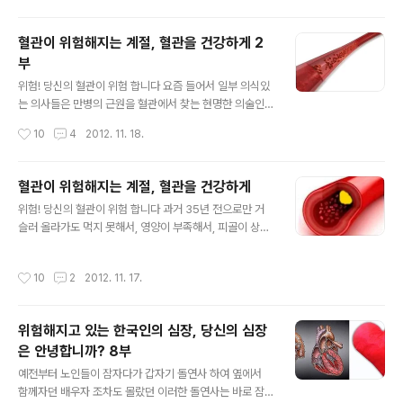
유독 물질은 역시 혈관을 망가뜨리는 주범들..
습니다. 이분은 안면 마비가 젊은 시절부터 간혹 있었고 계
절이 초겨울에 접어들때면 입술이 돌아가기도 하였습니다.
혈관이 위험해지는 계절, 혈관을 건강하게 2
특히 뇌경색으로 쓰러지기 전 수년동안 눈과 목구멍에 통
부
증이 자주 발생이 되었으며 정작 중요한 두통은 거의 오지
글 내용
도 않았다고 합니다. "자 한번 자세히 생각해 볼까요?" 겉
위험! 당신의 혈관이 위험 합니다 요즘 들어서 일부 의식있
으로 보이는 몸매는 건강해 보이는 여느 사람과 다를바 없
는 의사들은 만병의 근원을 혈관에서 찾는 현명한 의술인
고 '안면 마비가 10년 이상에 한번 있을까? 말까?' 한 정도
이 점점 늘어가고 있는 것은 참으로 다행한 현상이라고 하
작성시간
10
4
2012. 11. 18.
이고 초겨울에 접어들때 간혹 입술이 돌아가는 것 외에는
겠습니다. 왜냐하면 고혈압에 걸리고, 당뇨에 심혈관 및 뇌
아주 건강한 생활을 하였던 것입니..
혈관 질환은 모두가 혈관에서 부터 비롯된 병이기에 이러
한 혈관을 깨끗하게 해주고 피를 정화하여 맑고 깨끗한 피
혈관이 위험해지는 계절, 혈관을 건강하게
로 만들어주고 혈관을 막힘 없이 만들어 주면 심장이 정상
글 내용
위험! 당신의 혈관이 위험 합니다 과거 35년 전으로만 거
적으로 튼튼해지고 뇌속의 혈관들도 아울러 튼튼하고 좋아
슬러 올라가도 먹지 못해서, 영양이 부족해서, 피골이 상접
져서 자연적으로 온몸이 건강해 진다는 것은 조금만 생각
하고 영양실조형 폐결핵이 유행처럼 번지던 시절이 있었습
을 해보면 금방 답이 나오기 때문입니다. 우리 인간뿐만 아
니다. 그 당시에는 보리밥을 3끼만 먹을수 있어도 잘사는
니라 짐승들도 튼튼한 심장과 혈관을 지니면 건강하게 장
작성시간
10
2
2012. 11. 17.
집의 순위에 들었던 시기에는 요즘 매일 먹다시피하는 돼
수를 누리게 되는 것은 당연한 이치 입니다. 때문에 혈관 건
지 고기는 일년에 딱 두번만 먹을수가 있었습니다. 바로 설
강은 무엇보다도 우선시 해야 되는 것이며 혈액..
명절과 추석명절 두번만 먹을수가 있었는데 이때는 부모님
위험해지고 있는 한국인의 심장, 당신의 심장
이 무리를 해서라도 돼지고기 한근에서 두근정도는 구입하
은 안녕합니까? 8부
여 자녀들의 영양보충을 하도록 해주었지요. 그런데 이러
글 내용
한 시기에 살던 대부분의 사람들은 60을 넘기거나 70을
예전부터 노인들이 잠자다가 갑자기 돌연사 하여 옆에서
넘기면 장수한다고 하던 시기였었는데 그 당시에는 환갑잔
함께자던 배우자 조차도 몰랐던 이러한 돌연사는 바로 잠