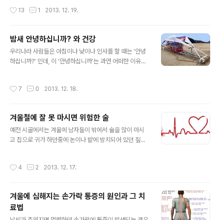
면서 바람직 하지 못한 생활을 하게 되면 혈관 속에는 지방
이 바로 고혈압이 되는 것입니다. 당뇨병을 앓는 사람도 혈
작성시간
13
1
2013. 12. 19.
이나 유해한 콜레스테롤이 달라 붙게 됩니다. 이렇게 유해
관에 아주 나쁘게 됩니다. 당분을 많이 포함한 혈액이 혈관
한 찌거기를 청소하기 위해서 나타나는 것이 대식세포 인
속으로 계속 흐르게 되면 혈관이 쉽게 ..
데 지방과 나쁜 콜레스테롤을 먹어 버립니다. 그런데 문제
밤새 안녕하십니까? 와 건강
가 생기게 됩니다. 유해한 찌거기를 모조리 먹어치운 대식
글 내용
세포는 완전 뚱뚱이가 되어서는 그대로 혈관 벽에 붙어서
우리나라 사람들은 아침이나 낮이나 인사를 할 때는 '안녕
'플라크'라고 하는 흐물흐물한 혹을 형성하게 됩니다. 이 플
하십니까?' 인데, 이 '안녕하십니까'는 과연 어떠한 이유로
라크는 쉽게 찢어져 버리기 때문에 그 찢어진 부위를 복구
인해서 생겨난 인사말 일까요? 우리네 조상들은 수많은 국
하기 위해서 다량의 혈소판과 백혈구가 모여 들어 핏덩어
지전, 전면전에 의한 전쟁을 치루면서 동가숙서가숙(東家
작성시간
7
0
2013. 12. 18.
리를 만들어 냅니다. 이게 바로 혈관을 ..
宿西家宿) 하기를 밥 먹듯이 하였으며 하룻밤새에 수없이
죽어나가는 이웃 사람들을 보면서 살아있는 이웃사람을 만
나면 반가움에 겨워서 '안녕하셨습니까?'를 인사말로 하다
겨울철에 잘 못 마시면 위험한 술
보니 오늘에 이르렀다는 것은 새삼스럽게 강조를 할 필요
글 내용
조차 없을 것입니다. 하지만 수천년, 혹은 수백년이 흐른 요
예전 시골에서는 겨울에 남자들이 밖에서 술을 많이 마시
즘에는 이 '안녕하십니까?'는 전쟁으로 인한 인사말 이기
고 집으로 귀가 하던중에 논이나 밭에 방치되어 있던 짚덤
보다는 어느 날 갑자기 죽어 나가는 이웃 사람이 많으므로
풀 등에 그냥 쓰러져서 자다가 동사 하거나 혹은 길을 걷던
그로 인해서 '안녕하십니까?'의 인사말을 주고 받는 것이라
중에 그냥 쓰러져서 숨지는 사고가 종종 있었습니다. 물론
작성시간
4
2
2013. 12. 17.
면 특별하게 이상 할 것도 없을 것입..
도시에서야 밤중이라도 길가던 사람이나 차량에 의해서 경
찰등에 신고를 해서 구조가 되는 경우가 대부분 이었겠지
만 60년대나 70년대, 80년대의 시골은 밤 8시만 되면 온
겨울에 심해지는 손가락 통증의 원인과 그 치
통 암흑천지로 변하곤 하였습니다. 요즘이나 시골에도 가
료법
로등이 많고, 차량이 많아진 것이지 30여년전의 80년대
글 내용
시골은 날이 어두워 지면 온 세상이 깜깜해 졌었고 여기저
날씨가 추워지면 멀쩡하던 손가락에 통증이 발생되는 경우